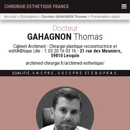
CHIRURGIE ESTHETIQUE FRANCE
Accueil
Chirurgiens
Docteur GAHAGNON Thomas
Présentation vidéo
Docteur
GAHAGNON
Thomas
Cabinet Archimed - Chirurgie plastique reconstructrice et
eshtÃ©tique Lille - T.
03 20 16 03 16
-
21 rue des Meuniers,
59810 Lesquin
archimed-chirurgie.fr/archimed-esthetique/
QUALIFIÉ
,
S.N.C.P.R.E.
,
S.O.F.C.P.R.E.
ET
E.B.O.P.R.A.S.