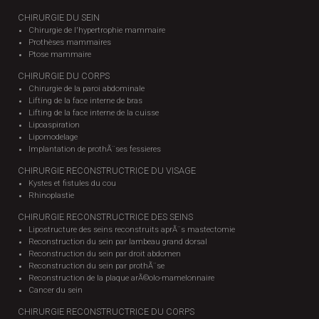
CHIRURGIE DU SEIN
Chirurgie de l'hypertrophie mammaire
Prothèses mammaires
Ptose mammaire
CHIRURGIE DU CORPS
Chirurgie de la paroi abdominale
Lifting de la face interne de bras
Lifting de la face interne de la cuisse
Lipoaspiration
Lipomodelage
Implantation de prothÃ¨ses fessieres
CHIRURGIE RECONSTRUCTRICE DU VISAGE
Kystes et fistules du cou
Rhinoplastie
CHIRURGIE RECONSTRUCTRICE DES SEINS
Lipostructure des seins reconstruits aprÃ¨s mastectomie
Reconstruction du sein par lambeau grand dorsal
Reconstruction du sein par droit abdomen
Reconstruction du sein par prothÃ¨se
Reconstruction de la plaque arÃ©olo-mamelonnaire
Cancer du sein
CHIRURGIE RECONSTRUCTRICE DU CORPS