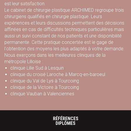
est leur satisfaction.
Le cabinet de chirurgie plastique ARCHIMED regroupe trois
chirurgiens qualifiés en chirurgie plastique. Leurs
expériences et leurs discussions permettent des décisions
affinées en cas de difficultés techniques particulières mais
aussi un suivi constant de nos patients et une disponibilité
permanente. Cette pratique concertée est le gage de
l'obtention des moyens les plus adaptés à votre demande.
Nous exerçons dans les meilleures cliniques de la
métropole Lilloise :
clinique Lille Sud à Lesquin
clinique du croisé Laroche à Marcq-en-baroeul
clinique du Val de Lys à Tourcoing
clinique de la Victoire à Tourcoing
clinique Vauban à Valenciennes
RÉFÉRENCES
DIPLÔMES