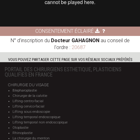
CONSENTEMENT ÉCLAIRÉ
N° d'inscription du
Docteur GAHAGNON
au conseil de
l'ordre :
20687
VOUS POUVEZ PARTAGER CETTE PAGE SUR VOS RÉSEAUX SOCIAUX PRÉFÉRÉS
PORTAIL DES CHIRURGIENS ESTHETIQUE, PLASTICIENS
QUALIFIES EN FRANCE
CHIRURGIE DU VISAGE
Blepharoplastie
Chirurgie de la calvitie
Lifting centro-facial
Lifting cervico-facial
Lifting sous endoscopie
Lifting temporal endoscopique
Lifting temporal non endoscopique
Otoplastie
Rhinoplastie
La chirurgie du menton