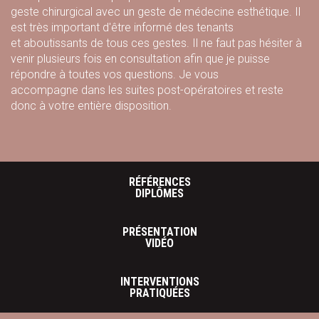
geste chirurgical avec un geste de médecine esthétique. Il
est très important d'être informé des tenants
et aboutissants de tous ces gestes. Il ne faut pas hésiter à
venir plusieurs fois en consultation afin que je puisse
répondre à toutes vos questions. Je vous
accompagne dans les suites post-opératoires et reste
donc à votre entière disposition.
RÉFÉRENCES
DIPLÔMES
PRÉSENTATION
VIDÉO
INTERVENTIONS
PRATIQUÉES