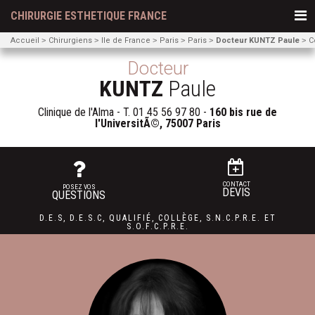
CHIRURGIE ESTHETIQUE FRANCE
Accueil
Chirurgiens
Ile de France
Paris
Paris
Docteur KUNTZ Paule
C
Docteur
KUNTZ
Paule
Clinique de l'Alma - T.
01 45 56 97 80
-
160 bis rue de
l'UniversitÃ©, 75007 Paris
CONTACT
POSEZ VOS
DEVIS
QUESTIONS
D.E.S
,
D.E.S.C
,
QUALIFIÉ
,
COLLÈGE
,
S.N.C.P.R.E.
ET
S.O.F.C.P.R.E.