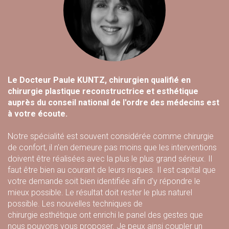
Le Docteur Paule KUNTZ, chirurgien qualifié en
chirurgie plastique reconstructrice et esthétique
auprès du conseil national de l'ordre des médecins est
à votre écoute.
Notre spécialité est souvent considérée comme chirurgie
de confort, il n'en demeure pas moins que les interventions
doivent être réalisées avec la plus le plus grand sérieux. Il
faut être bien au courant de leurs risques. Il est capital que
votre demande soit bien identifiée afin d'y répondre le
mieux possible. Le résultat doit rester le plus naturel
possible. Les nouvelles techniques de
chirurgie esthétique ont enrichi le panel des gestes que
nous pouvons vous proposer. Je peux ainsi coupler un