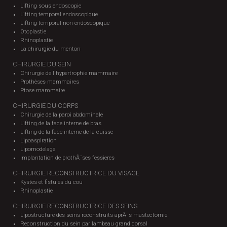
Lifting sous endoscopie
Lifting temporal endoscopique
Lifting temporal non endoscopique
Otoplastie
Rhinoplastie
La chirurgie du menton
CHIRURGIE DU SEIN
Chirurgie de l'hypertrophie mammaire
Prothèses mammaires
Ptose mammaire
CHIRURGIE DU CORPS
Chirurgie de la paroi abdominale
Lifting de la face interne de bras
Lifting de la face interne de la cuisse
Lipoaspiration
Lipomodelage
Implantation de prothÃ¨ses fessieres
CHIRURGIE RECONSTRUCTRICE DU VISAGE
Kystes et fistules du cou
Rhinoplastie
CHIRURGIE RECONSTRUCTRICE DES SEINS
Lipostructure des seins reconstruits aprÃ¨s mastectomie
Reconstruction du sein par lambeau grand dorsal