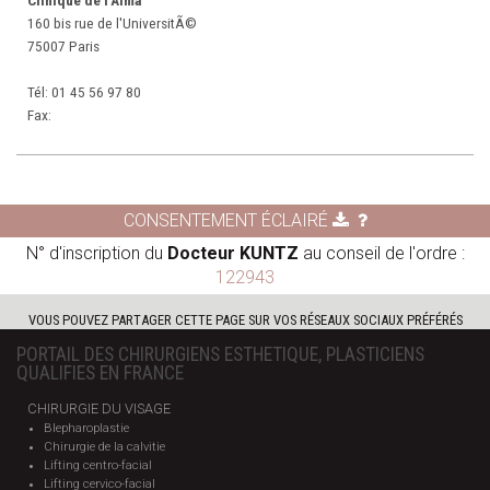
Clinique de l'Alma
160 bis rue de l'UniversitÃ©
75007 Paris
Tél:
01 45 56 97 80
Fax:
CONSENTEMENT ÉCLAIRÉ
N° d'inscription du
Docteur KUNTZ
au conseil de l'ordre :
122943
VOUS POUVEZ PARTAGER CETTE PAGE SUR VOS RÉSEAUX SOCIAUX PRÉFÉRÉS
PORTAIL DES CHIRURGIENS ESTHETIQUE, PLASTICIENS
QUALIFIES EN FRANCE
CHIRURGIE DU VISAGE
Blepharoplastie
Chirurgie de la calvitie
Lifting centro-facial
Lifting cervico-facial