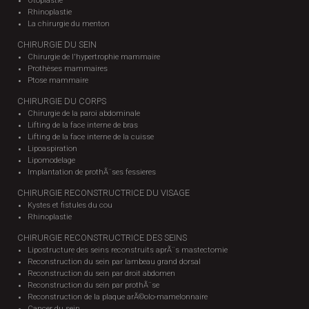
Otoplastie
Rhinoplastie
La chirurgie du menton
CHIRURGIE DU SEIN
Chirurgie de l'hypertrophie mammaire
Prothèses mammaires
Ptose mammaire
CHIRURGIE DU CORPS
Chirurgie de la paroi abdominale
Lifting de la face interne de bras
Lifting de la face interne de la cuisse
Lipoaspiration
Lipomodelage
Implantation de prothÃ¨ses fessieres
CHIRURGIE RECONSTRUCTRICE DU VISAGE
Kystes et fistules du cou
Rhinoplastie
CHIRURGIE RECONSTRUCTRICE DES SEINS
Lipostructure des seins reconstruits aprÃ¨s mastectomie
Reconstruction du sein par lambeau grand dorsal
Reconstruction du sein par droit abdomen
Reconstruction du sein par prothÃ¨se
Reconstruction de la plaque arÃ©olo-mamelonnaire
Cancer du sein