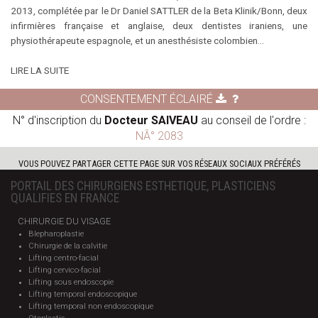
2013, complétée par le Dr Daniel SATTLER de la Beta Klinik/Bonn, deux
infirmières française et anglaise, deux dentistes iraniens, une
physiothérapeute espagnole, et un anesthésiste colombien...
LIRE LA SUITE
CONSENTEMENT ÉCLAIRÉ
N° d'inscription du
Docteur SAIVEAU
au conseil de l'ordre :
NÂ° 2083
VOUS POUVEZ PARTAGER CETTE PAGE SUR VOS RÉSEAUX SOCIAUX PRÉFÉRÉS
PORTAIL DES CHIRURGIENS ESTHETIQUE, PLASTICIENS
QUALIFIES EN FRANCE
CHIRURGIE DU VISAGE
Blepharoplastie
Chirurgie de la calvitie
Lifting centro-facial
Lifting cervico-facial
Lifting sous endoscopie
Lifting temporal endoscopique
Lifting temporal non endoscopique