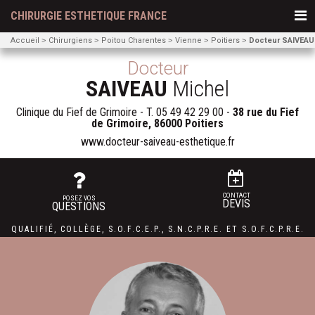
CHIRURGIE ESTHETIQUE FRANCE
Accueil
Chirurgiens
Poitou Charentes
Vienne
Poitiers
Docteur SAIVEAU
Docteur
SAIVEAU
Michel
Clinique du Fief de Grimoire - T.
05 49 42 29 00
-
38 rue du Fief
de Grimoire, 86000 Poitiers
www.docteur-saiveau-esthetique.fr
CONTACT
POSEZ VOS
DEVIS
QUESTIONS
QUALIFIÉ
,
COLLÈGE
,
S.O.F.C.E.P.,
S.N.C.P.R.E.
ET
S.O.F.C.P.R.E.