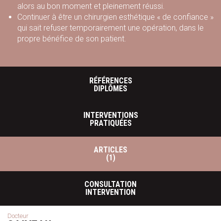
alors au bon moment et pleinement réussi.
Continuer à être un chirurgien esthétique « de confiance »
qui sait refuser temporairement une opération, dans le
propre bénéfice de son patient.
RÉFÉRENCES
DIPLÔMES
INTERVENTIONS
PRATIQUÉES
ARTICLES
(1)
CONSULTATION
INTERVENTION
Docteur