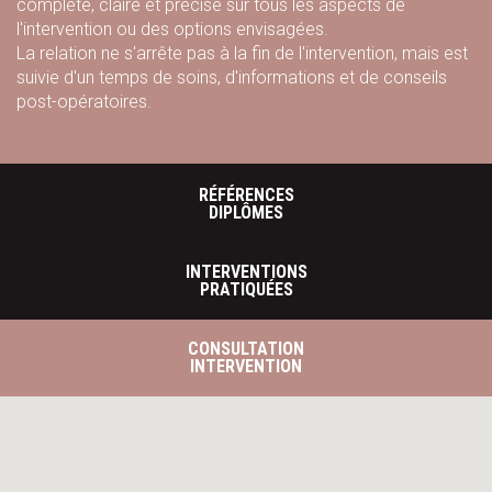
complète, claire et précise sur tous les aspects de
l'intervention ou des options envisagées.
La relation ne s'arrête pas à la fin de l'intervention, mais est
suivie d'un temps de soins, d'informations et de conseils
post-opératoires.
RÉFÉRENCES
DIPLÔMES
INTERVENTIONS
PRATIQUÉES
CONSULTATION
INTERVENTION