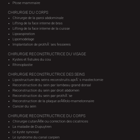
Ptose mammaire
CHIRURGIE DU CORPS
Chirurgie de la paroi abdominale
Lifting de la face interne de bras
Lifting de la face interne de la cuisse
Lipoaspiration
Lipomodelage
Implantation de prothÃ¨ses fessieres
CHIRURGIE RECONSTRUCTRICE DU VISAGE
Kystes et fistules du cou
Rhinoplastie
CHIRURGIE RECONSTRUCTRICE DES SEINS
Lipostructure des seins reconstruits aprÃ¨s mastectomie
Reconstruction du sein par lambeau grand dorsal
Reconstruction du sein par droit abdomen
Reconstruction du sein par prothÃ¨se
Reconstruction de la plaque arÃ©olo-mamelonnaire
Cancer du sein
CHIRURGIE RECONSTRUCTRICE DU CORPS
Chirurgie cutanÃ©e ou correction des cicatrices
La maladie de Dupuytren
Le kyste synovial
Le syndrome du canal carpien