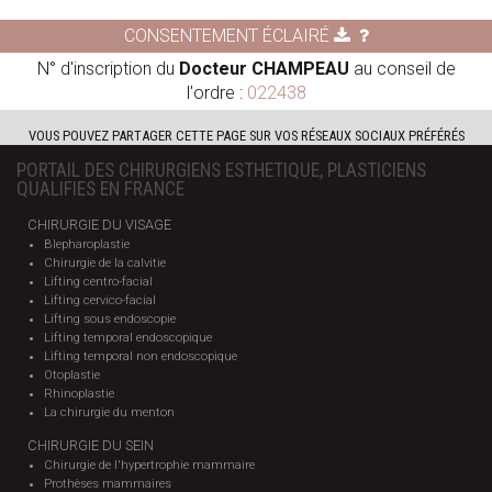
CONSENTEMENT ÉCLAIRÉ
N° d'inscription du
Docteur CHAMPEAU
au conseil de
l'ordre :
022438
VOUS POUVEZ PARTAGER CETTE PAGE SUR VOS RÉSEAUX SOCIAUX PRÉFÉRÉS
PORTAIL DES CHIRURGIENS ESTHETIQUE, PLASTICIENS
QUALIFIES EN FRANCE
CHIRURGIE DU VISAGE
Blepharoplastie
Chirurgie de la calvitie
Lifting centro-facial
Lifting cervico-facial
Lifting sous endoscopie
Lifting temporal endoscopique
Lifting temporal non endoscopique
Otoplastie
Rhinoplastie
La chirurgie du menton
CHIRURGIE DU SEIN
Chirurgie de l'hypertrophie mammaire
Prothèses mammaires