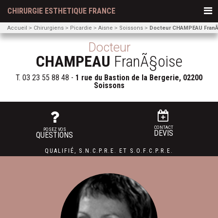
CHIRURGIE ESTHETIQUE FRANCE
Accueil
Chirurgiens
Picardie
Aisne
Soissons
Docteur CHAMPEAU FranÃ
Docteur
CHAMPEAU
FranÃ§oise
T.
03 23 55 88 48
-
1 rue du Bastion de la Bergerie, 02200
Soissons
CONTACT
POSEZ VOS
DEVIS
QUESTIONS
QUALIFIÉ
,
S.N.C.P.R.E.
ET
S.O.F.C.P.R.E.