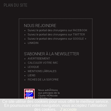
PLAN DU SITE
NOUS REJOINDRE
Suivez le portail des chirurgiens sur FACEBOOK
Suivez le portail des chirurgiens sur TWITTER
Suivez le portail des chirurgiens sur GOOGLE +
LINKDIN
S'ABONNER À LA NEWSLETTER
AVERTISSEMENT
CALCULER VOTRE IMC
LEXIQUE
MENTIONS LÃ©GALES
LIENS
FICHES DE LA SOFCPRE
Nous adhÃ©rons
aux principes de la
Charte HONcode
VÃ©rifiez ici
Ce site utilise des cookies pour vous offrir le meilleur service.
En poursuivant votre navigation, vous acceptez l’utilisation
des cookies.
J’accepte