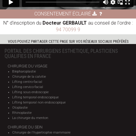
CONSENTEMENT ÉCLAIRÉ
N° d'inscription du
Docteur GERBAULT
au conseil de l'ordre :
94 70099 9
VOUS POUVEZ PARTAGER CETTE PAGE SUR VOS RÉSEAUX SOCIAUX PRÉFÉRÉS
PORTAIL DES CHIRURGIENS ESTHETIQUE, PLASTICIENS
QUALIFIES EN FRANCE
CHIRURGIE DU VISAGE
Blepharoplastie
Chirurgie de la calvitie
Lifting centro-facial
Lifting cervico-facial
Lifting sous endoscopie
Lifting temporal endoscopique
Lifting temporal non endoscopique
Otoplastie
Rhinoplastie
La chirurgie du menton
CHIRURGIE DU SEIN
Chirurgie de l'hypertrophie mammaire