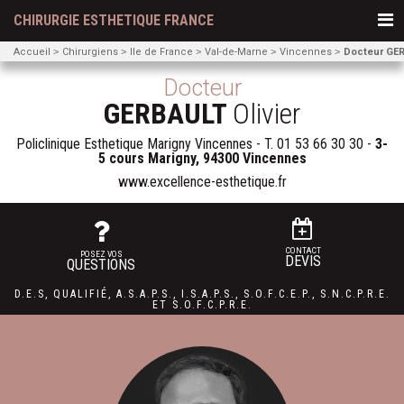
CHIRURGIE ESTHETIQUE FRANCE
Accueil
Chirurgiens
Ile de France
Val-de-Marne
Vincennes
Docteur GER
Docteur
GERBAULT
Olivier
Policlinique Esthetique Marigny Vincennes - T.
01 53 66 30 30
-
3-
5 cours Marigny, 94300 Vincennes
www.excellence-esthetique.fr
CONTACT
POSEZ VOS
DEVIS
QUESTIONS
D.E.S
,
QUALIFIÉ
,
A.S.A.P.S.
,
I.S.A.P.S.
,
S.O.F.C.E.P.,
S.N.C.P.R.E.
ET
S.O.F.C.P.R.E.