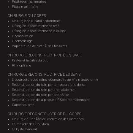
Prothèses mammaires
Ptose mammaire
CHIRURGIE DU CORPS
Chirurgie de la paroi abdominale
Lifting de la face interne de bras
Lifting de la face interne de la cuisse
Lipoaspiration
Lipomodelage
Implantation de prothÃ¨ses fessieres
CHIRURGIE RECONSTRUCTRICE DU VISAGE
Kystes et fistules du cou
Rhinoplastie
CHIRURGIE RECONSTRUCTRICE DES SEINS
Lipostructure des seins reconstruits aprÃ¨s mastectomie
Reconstruction du sein par lambeau grand dorsal
Reconstruction du sein par droit abdomen
Reconstruction du sein par prothÃ¨se
Reconstruction de la plaque arÃ©olo-mamelonnaire
Cancer du sein
CHIRURGIE RECONSTRUCTRICE DU CORPS
Chirurgie cutanÃ©e ou correction des cicatrices
La maladie de Dupuytren
Le kyste synovial