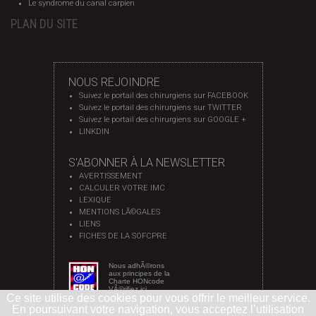
Le syndrome du canal carpien
PLAN DU SITE
NOUS REJOINDRE
Suivez le portail des chirurgiens sur FACEBOOK
Suivez le portail des chirurgiens sur TWITTER
Suivez le portail des chirurgiens sur GOOGLE +
LINKDIN
S'ABONNER À LA NEWSLETTER
AVERTISSEMENT
CALCULER VOTRE IMC
LEXIQUE
MENTIONS LÃ©GALES
LIENS
FICHES DE LA SOFCPRE
Nous adhÃ©rons
aux principes de la
Charte HONcode
VÃ©rifiez ici
Ce site utilise des cookies pour vous offrir le meilleur service.
En poursuivant votre navigation, vous acceptez l’utilisation