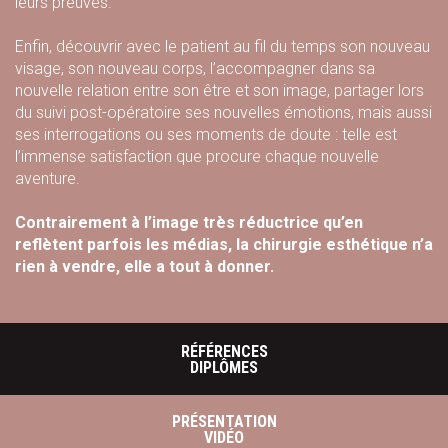
leurs preuves.
Enfin, découvrir avec le patient au fil du temps son nouveau
visage, son nouveau corps, l’accompagner dans sa
nouvelle relation entre son être et son image, partager lors
du suivi post-opératoire ses nouvelles émotions, mais aussi
ses interrogations ou ses moments de doute : telle est
l’immense satisfaction que procure chaque nouvelle
aventure.
Contrairement à l’image très réductrice qu’en
reflètent parfois les médias, la chirurgie esthétique n’a
rien à vendre, elle a tout à donner.
RÉFÉRENCES
DIPLÔMES
PRÉSENTATION
VIDÉO