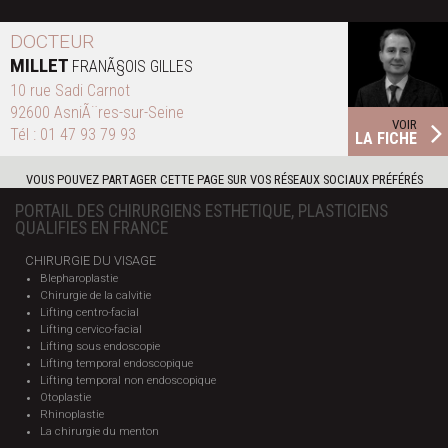
DOCTEUR
MILLET
FRANÃ§OIS GILLES
10 rue Sadi Carnot
92600 AsniÃ¨res-sur-Seine
VOIR
Tél :
01 47 93 79 93
LA FICHE
VOUS POUVEZ PARTAGER CETTE PAGE SUR VOS RÉSEAUX SOCIAUX PRÉFÉRÉS
PORTAIL DES CHIRURGIENS ESTHETIQUE, PLASTICIENS
QUALIFIES EN FRANCE
CHIRURGIE DU VISAGE
Blepharoplastie
Chirurgie de la calvitie
Lifting centro-facial
Lifting cervico-facial
Lifting sous endoscopie
Lifting temporal endoscopique
Lifting temporal non endoscopique
Otoplastie
Rhinoplastie
La chirurgie du menton