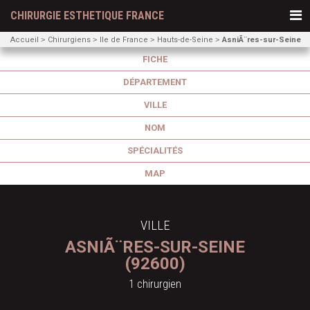
CHIRURGIE ESTHETIQUE FRANCE
Accueil
Chirurgiens
Ile de France
Hauts-de-Seine
AsniÃ¨res-sur-Seine
FICHE
DÉPARTEMENT
VILLE
NOM
SPÉCIALITÉS
MAP
VILLE
ASNIÃ¨RES-SUR-SEINE
(92600)
1 chirurgien