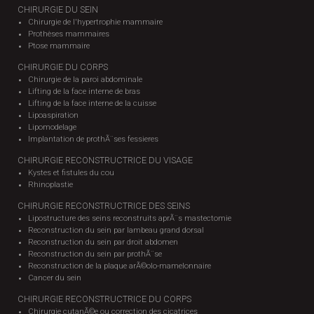
CHIRURGIE DU SEIN
Chirurgie de l'hypertrophie mammaire
Prothèses mammaires
Ptose mammaire
CHIRURGIE DU CORPS
Chirurgie de la paroi abdominale
Lifting de la face interne de bras
Lifting de la face interne de la cuisse
Lipoaspiration
Lipomodelage
Implantation de prothÃ¨ses fessieres
CHIRURGIE RECONSTRUCTRICE DU VISAGE
Kystes et fistules du cou
Rhinoplastie
CHIRURGIE RECONSTRUCTRICE DES SEINS
Lipostructure des seins reconstruits aprÃ¨s mastectomie
Reconstruction du sein par lambeau grand dorsal
Reconstruction du sein par droit abdomen
Reconstruction du sein par prothÃ¨se
Reconstruction de la plaque arÃ©olo-mamelonnaire
Cancer du sein
CHIRURGIE RECONSTRUCTRICE DU CORPS
Chirurgie cutanÃ©e ou correction des cicatrices