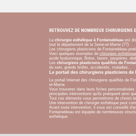
RETROUVEZ DE NOMBREUX CHIRURGIENS E
La
chirurgie esthétique à Fontainebleau
est di
tout le département de la
Seine-et-Marne (77)
.
Les chirurgiens plasticiens de Fontainebleau pra
Voici quelques exemples de
chirurgies esthétique
acide hyaluronique
,
Botox
,
lasers
,
paupières
,
abd
Les
chirurgiens plasticiens qualifiés de Fonta
du sein
,
grands brûlés
,
accidentés
,
maladies
...
Le portail des chirurgiens plasticiens de
Le
portail Internet des chirurgiens qualifiés de F
et-Marne
.
Vous trouverez dans leurs
fiches personnalisées
principales interventions qu'ils pratiquent ainsi q
Tout ces éléments vous permettrons de
choisir l
Une intervention de chirurgie esthétique peut co
Avant toute intervention, il vous est conseillé d'
Fontainebleau est équipée de nombreuses structure
esthétique.