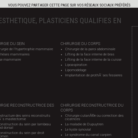
VOUS POUVEZ PARTAGER CETTE PAGE SUR VOS RÉSEAUX SOCIAUX PRÉFÉRÉS
ESTHETIQUE, PLASTICIENS QUALIFIES EN
RGIE DU SEIN
CHIRURGIE DU CORPS
rurgie de l'hypertrophie mammaire
Chirurgie de la paroi abdominale
thèses mammaires
Lifting de la face interne de bras
se mammaire
Lifting de la face interne de la cuisse
Lipoaspiration
Lipomodelage
Implantation de prothÃ¨ses fessieres
URGIE RECONSTRUCTRICE DES
CHIRURGIE RECONSTRUCTRICE DU
CORPS
structure des seins reconstruits
Chirurgie cutanÃ©e ou correction des
Ã¨s mastectomie
cicatrices
onstruction du sein par lambeau
La maladie de Dupuytren
nd dorsal
Le kyste synovial
nstruction du sein par droit
Le syndrome du canal carpien
omen