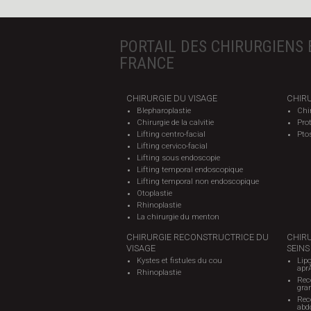
PORTAIL DES CHIRURGIENS 
FRANCE
CHIRURGIE DU VISAGE
CHIRU
Blepharoplastie
Chi
Chirurgie de la calvitie
Pro
Lifting centro-facial
Pto
Lifting cervico-facial
Lifting sous endoscopie
Lifting temporal endoscopique
Lifting temporal non endoscopique
Otoplastie
Rhinoplastie
La chirurgie du menton
CHIRURGIE RECONSTRUCTRICE DU
CHIR
VISAGE
SEINS
Kystes et fistules du cou
Lipo
apr
Rhinoplastie
Rec
gra
Reco
abd