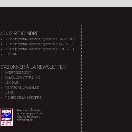
NOUS REJOINDRE
Suivez le portail des chirurgiens sur FACEBOOK
Suivez le portail des chirurgiens sur TWITTER
Suivez le portail des chirurgiens sur GOOGLE +
LINKDIN
S'ABONNER À LA NEWSLETTER
AVERTISSEMENT
CALCULER VOTRE IMC
LEXIQUE
MENTIONS LÃ©GALES
LIENS
FICHES DE LA SOFCPRE
Nous adhÃ©rons
aux principes de la
Charte HONcode
VÃ©rifiez ici