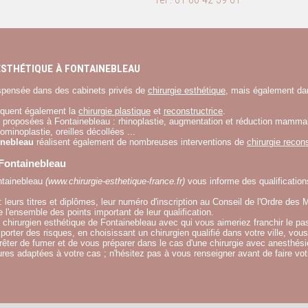
STHÉTIQUE À FONTAINEBLEAU
spensée dans des cabinets privés de
chirurgie esthétique
, mais également dan
tiquent également la
chirurgie plastique
et
reconstructrice
.
proposées à Fontainebleau :
rhinoplastie
,
augmentation
et
réduction mammai
ominoplastie
,
oreilles décollées
...
inebleau
réalisent également de nombreuses interventions de
chirurgie recons
 Fontainebleau
ontainebleau
(www.chirurgie-esthetique-france.fr)
vous informe des
qualification
: leurs titres et diplômes, leur numéro d'inscription au Conseil de l'Ordre des
ue l'ensemble des points important de leur qualification.
e chirurgien esthétique de Fontainebleau
avec qui vous aimeriez franchir le pa
mporter des risques, en
choisissant un chirurgien qualifié dans votre ville
, vous
arrêter de fumer et de vous préparer dans le cas d'une chirurgie avec anesthési
s adaptées à votre cas ; n'hésitez pas à vous renseigner avant de faire votre 