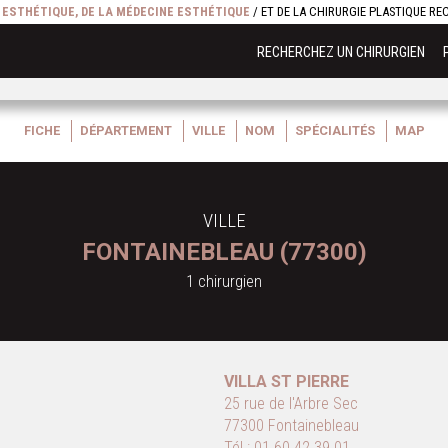
E ESTHÉTIQUE, DE LA MÉDECINE ESTHÉTIQUE
/ ET DE LA CHIRURGIE PLASTIQUE R
RECHERCHEZ UN CHIRURGIEN
FICHE
DÉPARTEMENT
VILLE
NOM
SPÉCIALITÉS
MAP
VILLE
FONTAINEBLEAU (77300)
1 chirurgien
VILLA ST PIERRE
25 rue de l'Arbre Sec
77300 Fontainebleau
Tél :
01 60 42 39 01