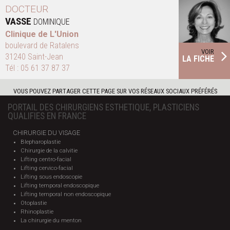
DOCTEUR
VASSE
DOMINIQUE
Clinique de L'Union
boulevard de Ratalens
VOIR
31240 Saint-Jean
LA FICHE
Tél :
05 61 37 87 37
VOUS POUVEZ PARTAGER CETTE PAGE SUR VOS RÉSEAUX SOCIAUX PRÉFÉRÉS
PORTAIL DES CHIRURGIENS ESTHETIQUE, PLASTICIENS
QUALIFIES EN FRANCE
CHIRURGIE DU VISAGE
Blepharoplastie
Chirurgie de la calvitie
Lifting centro-facial
Lifting cervico-facial
Lifting sous endoscopie
Lifting temporal endoscopique
Lifting temporal non endoscopique
Otoplastie
Rhinoplastie
La chirurgie du menton