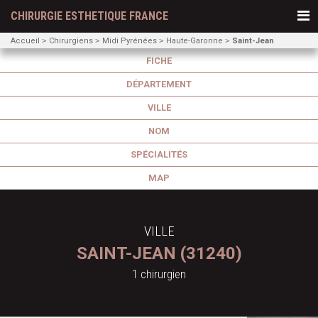
CHIRURGIE ESTHETIQUE FRANCE
Accueil
Chirurgiens
Midi Pyrénées
Haute-Garonne
Saint-Jean
FICHE
DÉPARTEMENT
VILLE
NOM
SPÉCIALITÉS
MAP
VILLE
SAINT-JEAN (31240)
1 chirurgien