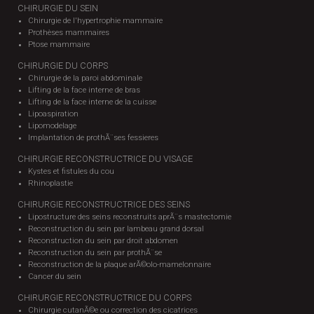
CHIRURGIE DU SEIN
Chirurgie de l'hypertrophie mammaire
Prothèses mammaires
Ptose mammaire
CHIRURGIE DU CORPS
Chirurgie de la paroi abdominale
Lifting de la face interne de bras
Lifting de la face interne de la cuisse
Lipoaspiration
Lipomodelage
Implantation de prothÃ¨ses fessieres
CHIRURGIE RECONSTRUCTRICE DU VISAGE
Kystes et fistules du cou
Rhinoplastie
CHIRURGIE RECONSTRUCTRICE DES SEINS
Lipostructure des seins reconstruits aprÃ¨s mastectomie
Reconstruction du sein par lambeau grand dorsal
Reconstruction du sein par droit abdomen
Reconstruction du sein par prothÃ¨se
Reconstruction de la plaque arÃ©olo-mamelonnaire
Cancer du sein
CHIRURGIE RECONSTRUCTRICE DU CORPS
Chirurgie cutanÃ©e ou correction des cicatrices