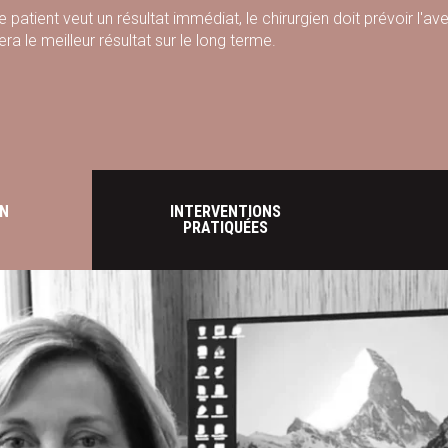
 le patient veut un résultat immédiat, le chirurgien doit prévoir l'
ra le meilleur résultat sur le long terme.
N
INTERVENTIONS
PRATIQUÉES