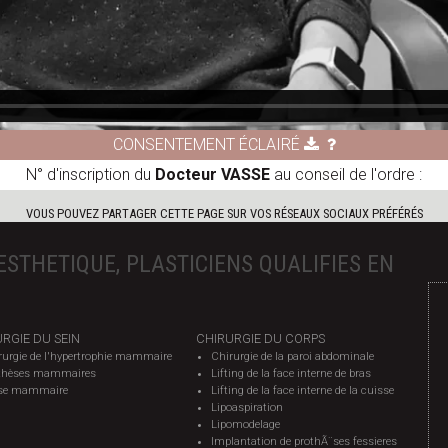
CONSENTEMENT ÉCLAIRÉ
N° d'inscription du
Docteur VASSE
au conseil de l'ordre :
VOUS POUVEZ PARTAGER CETTE PAGE SUR VOS RÉSEAUX SOCIAUX PRÉFÉRÉS
ESTHETIQUE, PLASTICIENS QUALIFIES EN
RGIE DU SEIN
CHIRURGIE DU CORPS
rurgie de l'hypertrophie mammaire
Chirurgie de la paroi abdominale
thèses mammaires
Lifting de la face interne de bras
se mammaire
Lifting de la face interne de la cuisse
Lipoaspiration
Lipomodelage
Implantation de prothÃ¨ses fessieres