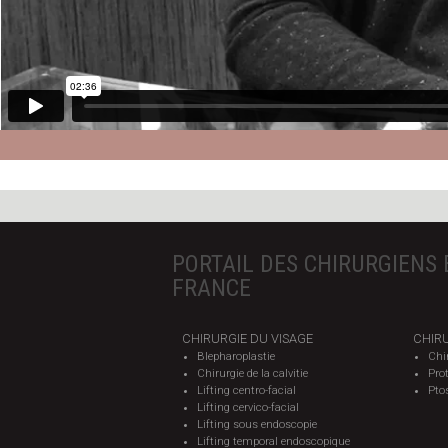
PORTAIL DES CHIRURGIENS 
FRANCE
CHIRURGIE DU VISAGE
CHIRU
Blepharoplastie
Chi
Chirurgie de la calvitie
Pro
Lifting centro-facial
Pto
Lifting cervico-facial
Lifting sous endoscopie
Lifting temporal endoscopique