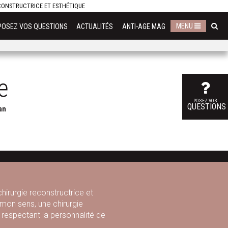
ECONSTRUCTRICE ET ESTHÉTIQUE
MENU
POSEZ VOS QUESTIONS
ACTUALITÉS
ANTI-AGE MAG
e
POSEZ VOS
QUESTIONS
an
chirurgie reconstructrice et
A mon sens, une chirurgie
n respectant la personnalité de