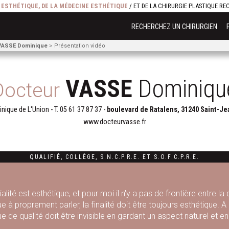
E ESTHÉTIQUE, DE LA MÉDECINE ESTHÉTIQUE
/ ET DE LA CHIRURGIE PLASTIQUE R
RECHERCHEZ UN CHIRURGIEN
VASSE Dominique
Présentation vidéo
VASSE
Dominiqu
Docteur
inique de L'Union - T.
05 61 37 87 37
-
boulevard de Ratalens, 31240 Saint-Je
www.docteurvasse.fr
QUALIFIÉ
,
COLLÈGE
,
S.N.C.P.R.E.
ET
S.O.F.C.P.R.E.
lité est esthétique, et pour moi il n'y a pas de frontière entre la 
e à proprement parler, la finalité doit être toujours esthétique. 
e de qualité doit être invisible en gardant un aspect naturel et e