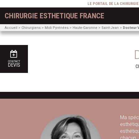
LE PORTAIL DE LA CHIRURGI
CHIRURGIE ESTHETIQUE FRANCE
Accueil
Chirurgiens
Midi Pyrénées
Haute-Garonne
Saint-Jean
Docteur 
CONTACT
DEVIS
Cl
Ma spécia
esthétiqu
esthétiqu
chacun.