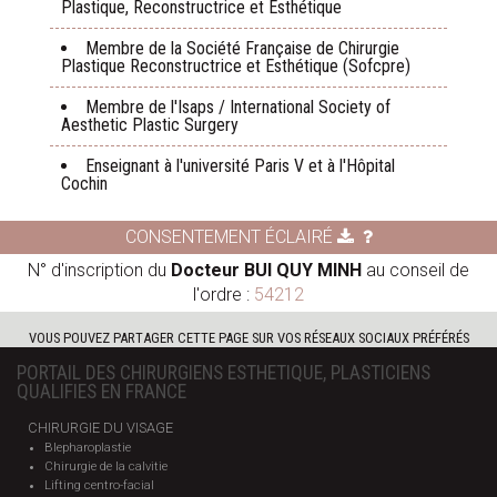
Plastique, Reconstructrice et Esthétique
Membre de la Société Française de Chirurgie
Plastique Reconstructrice et Esthétique (Sofcpre)
Membre de l'Isaps / International Society of
Aesthetic Plastic Surgery
Enseignant à l'université Paris V et à l'Hôpital
Cochin
CONSENTEMENT ÉCLAIRÉ
N° d'inscription du
Docteur BUI QUY MINH
au conseil de
l'ordre :
54212
VOUS POUVEZ PARTAGER CETTE PAGE SUR VOS RÉSEAUX SOCIAUX PRÉFÉRÉS
PORTAIL DES CHIRURGIENS ESTHETIQUE, PLASTICIENS
QUALIFIES EN FRANCE
CHIRURGIE DU VISAGE
Blepharoplastie
Chirurgie de la calvitie
Lifting centro-facial