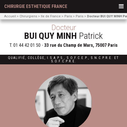
CHIRURGIE ESTHETIQUE FRANCE
Accueil
Chirurgiens
Ile de France
Paris
Paris
Docteur BUI QUY MINH Pat
Docteur
BUI QUY MINH
Patrick
T.
01 44 42 01 50
-
33 rue du Champ de Mars, 75007 Paris
QUALIFIÉ
,
COLLÈGE
,
I.S.A.P.S.
,
S.O.F.C.E.P.,
S.N.C.P.R.E.
ET
S.O.F.C.P.R.E.