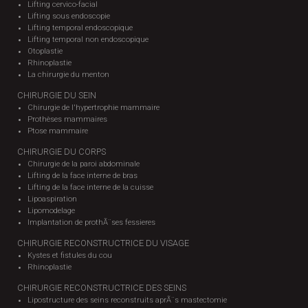
Lifting cervico-facial
Lifting sous endoscopie
Lifting temporal endoscopique
Lifting temporal non endoscopique
Otoplastie
Rhinoplastie
La chirurgie du menton
CHIRURGIE DU SEIN
Chirurgie de l'hypertrophie mammaire
Prothèses mammaires
Ptose mammaire
CHIRURGIE DU CORPS
Chirurgie de la paroi abdominale
Lifting de la face interne de bras
Lifting de la face interne de la cuisse
Lipoaspiration
Lipomodelage
Implantation de prothÃ¨ses fessieres
CHIRURGIE RECONSTRUCTRICE DU VISAGE
Kystes et fistules du cou
Rhinoplastie
CHIRURGIE RECONSTRUCTRICE DES SEINS
Lipostructure des seins reconstruits aprÃ¨s mastectomie