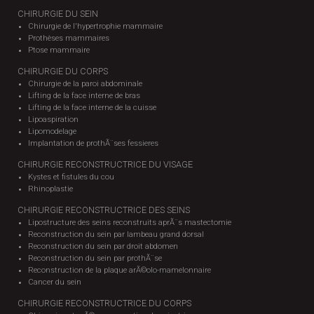
CHIRURGIE DU SEIN
Chirurgie de l'hypertrophie mammaire
Prothèses mammaires
Ptose mammaire
CHIRURGIE DU CORPS
Chirurgie de la paroi abdominale
Lifting de la face interne de bras
Lifting de la face interne de la cuisse
Lipoaspiration
Lipomodelage
Implantation de prothÃ¨ses fessieres
CHIRURGIE RECONSTRUCTRICE DU VISAGE
Kystes et fistules du cou
Rhinoplastie
CHIRURGIE RECONSTRUCTRICE DES SEINS
Lipostructure des seins reconstruits aprÃ¨s mastectomie
Reconstruction du sein par lambeau grand dorsal
Reconstruction du sein par droit abdomen
Reconstruction du sein par prothÃ¨se
Reconstruction de la plaque arÃ©olo-mamelonnaire
Cancer du sein
CHIRURGIE RECONSTRUCTRICE DU CORPS