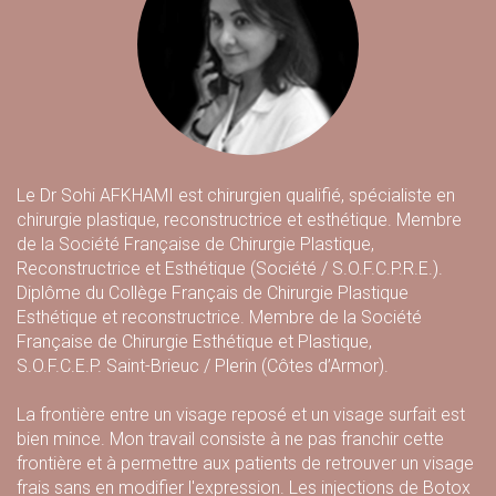
Le Dr Sohi AFKHAMI est chirurgien qualifié, spécialiste en
chirurgie plastique, reconstructrice et esthétique. Membre
de la Société Française de Chirurgie Plastique,
Reconstructrice et Esthétique (Société / S.O.F.C.P.R.E.).
Diplôme du Collège Français de Chirurgie Plastique
Esthétique et reconstructrice. Membre de la Société
Française de Chirurgie Esthétique et Plastique,
S.O.F.C.E.P. Saint-Brieuc / Plerin (Côtes d’Armor).
La frontière entre un visage reposé et un visage surfait est
bien mince. Mon travail consiste à ne pas franchir cette
frontière et à permettre aux patients de retrouver un visage
frais sans en modifier l'expression. Les injections de Botox