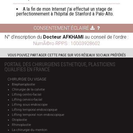
A la fin de mon Internat j'ai effectué un stage de
perfectionnement à l'hôpital de Stanford à Palo-Alto.
CONSENTEMENT ÉCLAIRÉ
N° d'inscription du
Docteur AFKHAMI
au conseil de l'ordre :
NumÃ©ro RPPS : 10003928602
VOUS POUVEZ PARTAGER CETTE PAGE SUR VOS RÉSEAUX SOCIAUX PRÉFÉRÉS
PORTAIL DES CHIRURGIENS ESTHETIQUE, PLASTICIENS
QUALIFIES EN FRANCE
CHIRURGIE DU VISAGE
Blepharoplastie
Chirurgie de la calvitie
Lifting centro-facial
Lifting cervico-facial
Lifting sous endoscopie
Lifting temporal endoscopique
Lifting temporal non endoscopique
Otoplastie
Rhinoplastie
La chirurgie du menton