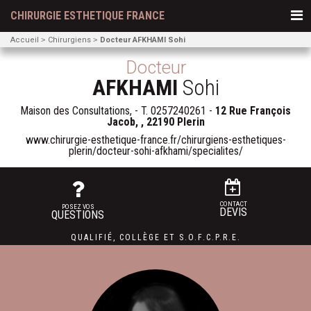
CHIRURGIE ESTHETIQUE FRANCE
Accueil
Chirurgiens
Docteur AFKHAMI Sohi
Docteur
AFKHAMI
Sohi
Maison des Consultations, - T.
0257240261
-
12 Rue François
Jacob, , 22190 Plerin
www.chirurgie-esthetique-france.fr/chirurgiens-esthetiques-
plerin/docteur-sohi-afkhami/specialites/
CONTACT
POSEZ VOS
DEVIS
QUESTIONS
QUALIFIÉ
,
COLLÈGE
ET
S.O.F.C.P.R.E.