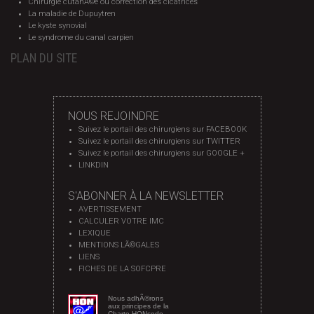
Chirurgie cutanÃ©e ou correction des cicatrices
La maladie de Dupuytren
Le kyste synovial
Le syndrome du canal carpien
PLAN DU SITE
NOUS REJOINDRE
Suivez le portail des chirurgiens sur FACEBOOK
Suivez le portail des chirurgiens sur TWITTER
Suivez le portail des chirurgiens sur GOOGLE +
LINKDIN
S'ABONNER À LA NEWSLETTER
AVERTISSEMENT
CALCULER VOTRE IMC
LEXIQUE
MENTIONS LÃ©GALES
LIENS
FICHES DE LA SOFCPRE
Nous adhÃ©rons
aux principes de la
Charte HONcode