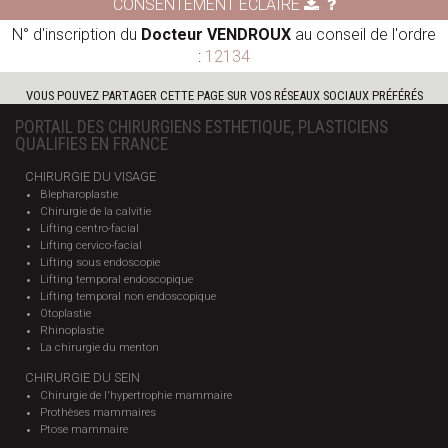
CONSENTEMENT ÉCLAIRÉ
N° d'inscription du
Docteur VENDROUX
au conseil de l'ordre
:
12134
VOUS POUVEZ PARTAGER CETTE PAGE SUR VOS RÉSEAUX SOCIAUX PRÉFÉRÉS
PORTAIL DES CHIRURGIENS ESTHETIQUE, PLASTICIENS
QUALIFIES EN FRANCE
CHIRURGIE DU VISAGE
Blepharoplastie
Chirurgie de la calvitie
Lifting centro-facial
Lifting cervico-facial
Lifting sous endoscopie
Lifting temporal endoscopique
Lifting temporal non endoscopique
Otoplastie
Rhinoplastie
La chirurgie du menton
CHIRURGIE DU SEIN
Chirurgie de l'hypertrophie mammaire
Prothèses mammaires
Ptose mammaire