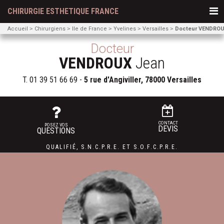
CHIRURGIE ESTHETIQUE FRANCE
Accueil
Chirurgiens
Ile de France
Yvelines
Versailles
Docteur VENDROU
Docteur
VENDROUX
Jean
T.
01 39 51 66 69
-
5 rue d'Angiviller, 78000 Versailles
CONTACT
POSEZ VOS
DEVIS
QUESTIONS
QUALIFIÉ
,
S.N.C.P.R.E.
ET
S.O.F.C.P.R.E.