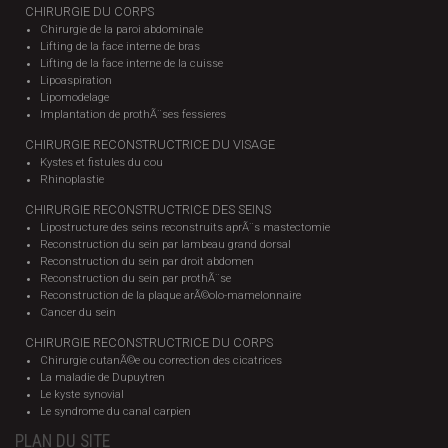
CHIRURGIE DU CORPS
Chirurgie de la paroi abdominale
Lifting de la face interne de bras
Lifting de la face interne de la cuisse
Lipoaspiration
Lipomodelage
Implantation de prothÃ¨ses fessieres
CHIRURGIE RECONSTRUCTRICE DU VISAGE
Kystes et fistules du cou
Rhinoplastie
CHIRURGIE RECONSTRUCTRICE DES SEINS
Lipostructure des seins reconstruits aprÃ¨s mastectomie
Reconstruction du sein par lambeau grand dorsal
Reconstruction du sein par droit abdomen
Reconstruction du sein par prothÃ¨se
Reconstruction de la plaque arÃ©olo-mamelonnaire
Cancer du sein
CHIRURGIE RECONSTRUCTRICE DU CORPS
Chirurgie cutanÃ©e ou correction des cicatrices
La maladie de Dupuytren
Le kyste synovial
Le syndrome du canal carpien
PLAN DU SITE