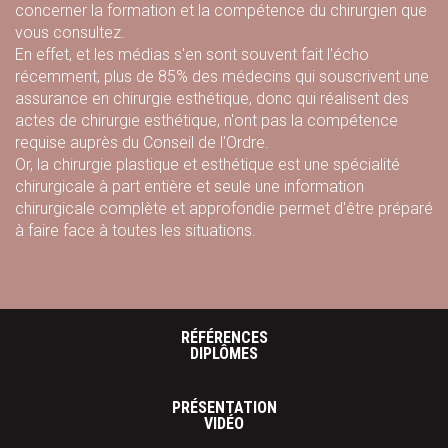
concerner la formation et la compétence du chirurgien que
vous consultez.
En effet, et les médias s'en sont souvent fait l'écho
récemment, plus de 85% des médecins qui souscrivent une
assurance en chirurgie esthétique, donc qui réalisent des
actes de chirurgie esthétique, n'ont pas la compétence
requise auprès du Conseil de l'Ordre.
Or, la chirurgie plastique et esthétique est une spécialité
chirurgicale à part entière et seule une information
chirurgicale complète et approfondie permet d'être préparé
à faire face à toutes les situations.
RÉFÉRENCES
DIPLÔMES
PRÉSENTATION
VIDÉO