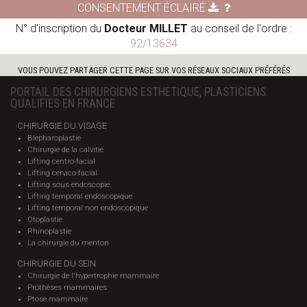
CONSENTEMENT ÉCLAIRÉ
N° d'inscription du
Docteur MILLET
au conseil de l'ordre :
92/13634
VOUS POUVEZ PARTAGER CETTE PAGE SUR VOS RÉSEAUX SOCIAUX PRÉFÉRÉS
PORTAIL DES CHIRURGIENS ESTHETIQUE, PLASTICIENS
QUALIFIES EN FRANCE
CHIRURGIE DU VISAGE
Blepharoplastie
Chirurgie de la calvitie
Lifting centro-facial
Lifting cervico-facial
Lifting sous endoscopie
Lifting temporal endoscopique
Lifting temporal non endoscopique
Otoplastie
Rhinoplastie
La chirurgie du menton
CHIRURGIE DU SEIN
Chirurgie de l'hypertrophie mammaire
Prothèses mammaires
Ptose mammaire