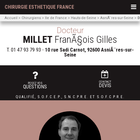
CHIRURGIE ESTHETIQUE FRANCE
Accueil
Chirurgiens
Ile de France
Hauts-de-Seine
AsniÃ¨res-sur-Seine
D
Docteur
MILLET
FranÃ§ois Gilles
T.
01 47 93 79 93
-
10 rue Sadi Carnot, 92600 AsniÃ¨res-sur-
Seine
CONTACT
POSEZ VOS
DEVIS
QUESTIONS
QUALIFIÉ
,
S.O.F.C.E.P.,
S.N.C.P.R.E.
ET
S.O.F.C.P.R.E.