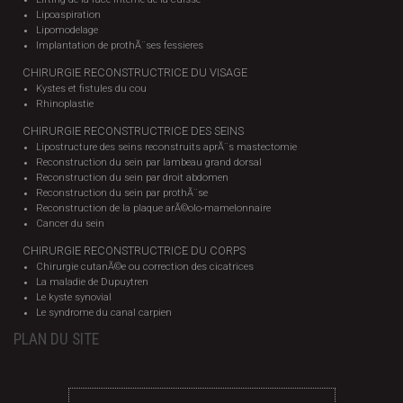
Lipoaspiration
Lipomodelage
Implantation de prothÃ¨ses fessieres
CHIRURGIE RECONSTRUCTRICE DU VISAGE
Kystes et fistules du cou
Rhinoplastie
CHIRURGIE RECONSTRUCTRICE DES SEINS
Lipostructure des seins reconstruits aprÃ¨s mastectomie
Reconstruction du sein par lambeau grand dorsal
Reconstruction du sein par droit abdomen
Reconstruction du sein par prothÃ¨se
Reconstruction de la plaque arÃ©olo-mamelonnaire
Cancer du sein
CHIRURGIE RECONSTRUCTRICE DU CORPS
Chirurgie cutanÃ©e ou correction des cicatrices
La maladie de Dupuytren
Le kyste synovial
Le syndrome du canal carpien
PLAN DU SITE