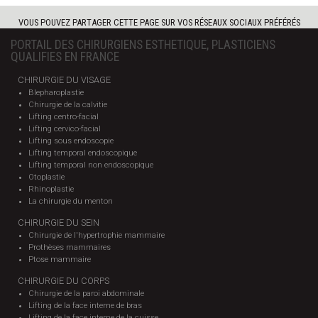
VOUS POUVEZ PARTAGER CETTE PAGE SUR VOS RÉSEAUX SOCIAUX PRÉFÉRÉS
PORTAIL DES CHIRURGIENS ESTHETIQUE, PLASTICIENS
QUALIFIES EN FRANCE
CHIRURGIE DU VISAGE
Blepharoplastie
Chirurgie de la calvitie
Lifting centro-facial
Lifting cervico-facial
Lifting sous endoscopie
Lifting temporal endoscopique
Lifting temporal non endoscopique
Otoplastie
Rhinoplastie
La chirurgie du menton
CHIRURGIE DU SEIN
Chirurgie de l'hypertrophie mammaire
Prothèses mammaires
Ptose mammaire
CHIRURGIE DU CORPS
Chirurgie de la paroi abdominale
Lifting de la face interne de bras
Lifting de la face interne de la cuisse