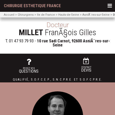
CHIRURGIE ESTHETIQUE FRANCE
Accueil
Chirurgiens
Ile de France
Hauts-de-Seine
AsniÃ¨res-sur-Seine
D
Docteur
MILLET
FranÃ§ois Gilles
T.
01 47 93 79 93
-
10 rue Sadi Carnot, 92600 AsniÃ¨res-sur-
Seine
CONTACT
POSEZ VOS
DEVIS
QUESTIONS
QUALIFIÉ
,
S.O.F.C.E.P.,
S.N.C.P.R.E.
ET
S.O.F.C.P.R.E.