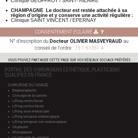
Clinique GEOFFROY / SAINT- HILAIRE
CHAMPAGNE Le docteur est restée attachée à sa
région d’origine et y conserve une activité régulière :
Clinique SAINT VINCENT / EPERNAY
CONSENTEMENT ÉCLAIRÉ
N° d'inscription du
Docteur OLIVIER MASVEYRAUD
au
conseil de l'ordre :
75 1 61351 4
VOUS POUVEZ PARTAGER CETTE PAGE SUR VOS RÉSEAUX SOCIAUX PRÉFÉRÉS
PORTAIL DES CHIRURGIENS ESTHETIQUE, PLASTICIENS
QUALIFIES EN FRANCE
CHIRURGIE DU VISAGE
Blepharoplastie
Chirurgie de la calvitie
Lifting centro-facial
Lifting cervico-facial
Lifting sous endoscopie
Lifting temporal endoscopique
Lifting temporal non endoscopique
Otoplastie
Rhinoplastie
La chirurgie du menton