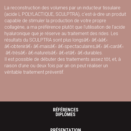
La reconstruction des volumes par un inducteur tissulaire
(acide L POLYLACTIQUE, SCULPTRA), c'est-à-dire un produit
capable de stimuler la production de votre propre
collagène, a ma préférence plutôt que l’utilisation de l’acide
hyaluronique que je réserve au traitement des rides. Les
résultats du SCULPTRA sont plus longsâ€‹ â€‹àâ€‹
â€‹obtenirâ€‹ â€‹maisâ€‹ â€‹spectaculaires,â€‹ â€‹carâ€‹
â€‹trèsâ€‹ â€‹naturelsâ€‹ â€‹etâ€‹ â€‹durables.
Il est possible de débuter des traitements assez tôt, et, à
raison d’une ou deux fois par an on peut réaliser un
véritable traitement préventif.
RÉFÉRENCES
DIPLÔMES
PRÉSENTATION