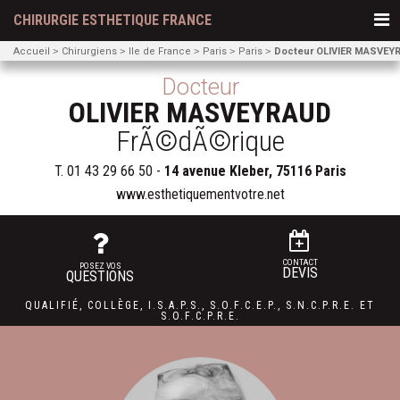
CHIRURGIE ESTHETIQUE FRANCE
Accueil
Chirurgiens
Ile de France
Paris
Paris
Docteur OLIVIER MASVEY
Docteur
OLIVIER MASVEYRAUD
FrÃ©dÃ©rique
T.
01 43 29 66 50
-
14 avenue Kleber, 75116 Paris
www.esthetiquementvotre.net
CONTACT
POSEZ VOS
DEVIS
QUESTIONS
QUALIFIÉ
,
COLLÈGE
,
I.S.A.P.S.
,
S.O.F.C.E.P.,
S.N.C.P.R.E.
ET
S.O.F.C.P.R.E.