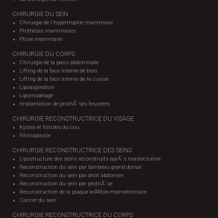
CHIRURGIE DU SEIN
Chirurgie de l'hypertrophie mammaire
Prothèses mammaires
Ptose mammaire
CHIRURGIE DU CORPS
Chirurgie de la paroi abdominale
Lifting de la face interne de bras
Lifting de la face interne de la cuisse
Lipoaspiration
Lipomodelage
Implantation de prothÃ¨ses fessieres
CHIRURGIE RECONSTRUCTRICE DU VISAGE
Kystes et fistules du cou
Rhinoplastie
CHIRURGIE RECONSTRUCTRICE DES SEINS
Lipostructure des seins reconstruits aprÃ¨s mastectomie
Reconstruction du sein par lambeau grand dorsal
Reconstruction du sein par droit abdomen
Reconstruction du sein par prothÃ¨se
Reconstruction de la plaque arÃ©olo-mamelonnaire
Cancer du sein
CHIRURGIE RECONSTRUCTRICE DU CORPS