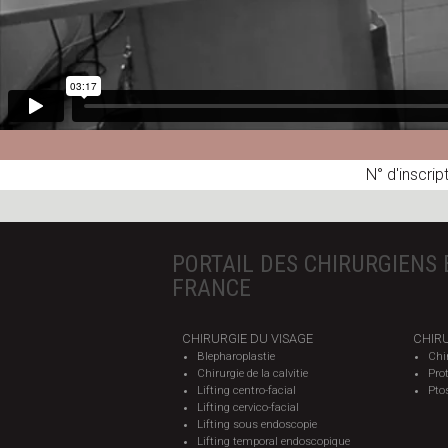
N° d'inscrip
PORTAIL DES CHIRURGIENS 
FRANCE
CHIRURGIE DU VISAGE
CHIRU
Blepharoplastie
Chi
Chirurgie de la calvitie
Pro
Lifting centro-facial
Pto
Lifting cervico-facial
Lifting sous endoscopie
Lifting temporal endoscopique