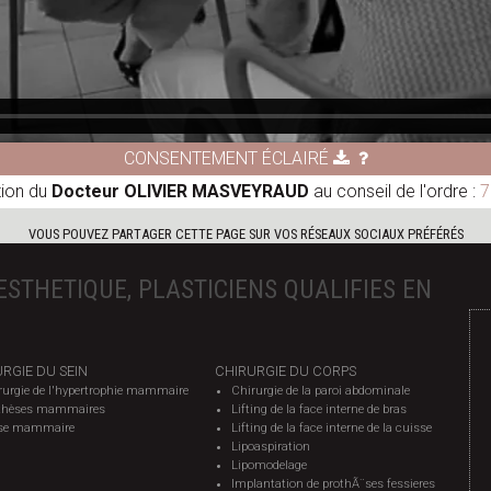
CONSENTEMENT ÉCLAIRÉ
tion du
Docteur OLIVIER MASVEYRAUD
au conseil de l'ordre :
7
VOUS POUVEZ PARTAGER CETTE PAGE SUR VOS RÉSEAUX SOCIAUX PRÉFÉRÉS
ESTHETIQUE, PLASTICIENS QUALIFIES EN
RGIE DU SEIN
CHIRURGIE DU CORPS
rurgie de l'hypertrophie mammaire
Chirurgie de la paroi abdominale
thèses mammaires
Lifting de la face interne de bras
se mammaire
Lifting de la face interne de la cuisse
Lipoaspiration
Lipomodelage
Implantation de prothÃ¨ses fessieres