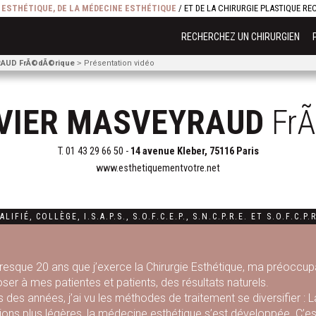
E ESTHÉTIQUE, DE LA MÉDECINE ESTHÉTIQUE
/ ET DE LA CHIRURGIE PLASTIQUE R
RECHERCHEZ UN CHIRURGIEN
RAUD FrÃ©dÃ©rique
Présentation vidéo
IVIER MASVEYRAUD
Fr
T.
01 43 29 66 50
-
14 avenue Kleber, 75116 Paris
www.esthetiquementvotre.net
ALIFIÉ
,
COLLÈGE
,
I.S.A.P.S.
,
S.O.F.C.E.P.,
S.N.C.P.R.E.
ET
S.O.F.C.P.R
resque 20 ans que j’exerce la Chirurgie Esthétique, ma préoccupa
ser à mes patientes et patients, des résultats naturels.
 des années, j’ai vu les méthodes de traitement se diversifier : L
tions plus légères, la médecine esthétique s’est développée. C’est