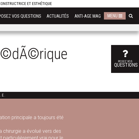
ECONSTRUCTRICE ET ESTHÉTIQUE
MENU
POSEZ VOS QUESTIONS
ACTUALITÉS
ANTI-AGE MAG
Ã©dÃ©rique
POSEZ VOS
QUESTIONS
.E.
tion principale a toujours été
a chirurgie a évolué vers des
 particulièrement vrai pour le