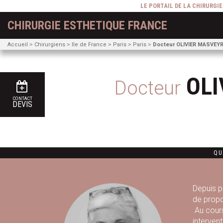
LE PORTAIL DE LA CHIRURGI
CHIRURGIE ESTHETIQUE FRANCE
Accueil
Chirurgiens
Ile de France
Paris
Paris
Docteur OLIVIER MASVEY
OL
Docteur
CONTACT
DEVIS
QU
Depuis p
de propo
Au cours
interven