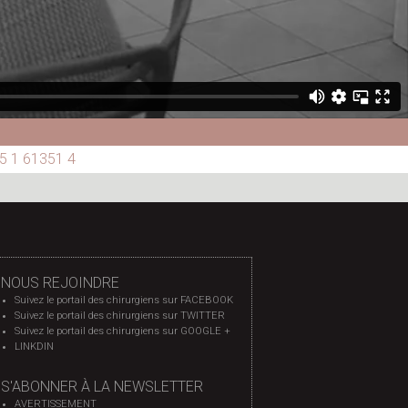
5 1 61351 4
NOUS REJOINDRE
Suivez le portail des chirurgiens sur FACEBOOK
Suivez le portail des chirurgiens sur TWITTER
Suivez le portail des chirurgiens sur GOOGLE +
LINKDIN
S'ABONNER À LA NEWSLETTER
AVERTISSEMENT