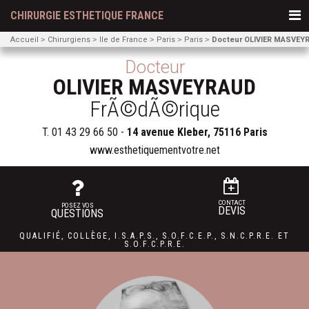
CHIRURGIE ESTHETIQUE FRANCE
Accueil
Chirurgiens
Ile de France
Paris
Paris
Docteur OLIVIER MASVEY
Docteur
OLIVIER MASVEYRAUD
FrÃ©dÃ©rique
T.
01 43 29 66 50
-
14 avenue Kleber, 75116 Paris
www.esthetiquementvotre.net
CONTACT
POSEZ VOS
DEVIS
QUESTIONS
QUALIFIÉ
,
COLLÈGE
,
I.S.A.P.S.
,
S.O.F.C.E.P.,
S.N.C.P.R.E.
ET
S.O.F.C.P.R.E.