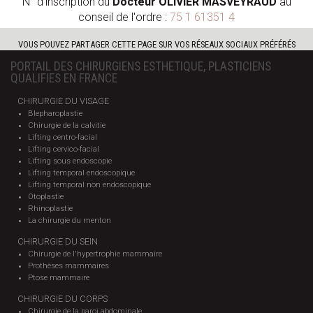
N° d'inscription du
Docteur OLIVIER MASVEYRAUD
au
conseil de l'ordre :
75 1 61351 4
VOUS POUVEZ PARTAGER CETTE PAGE SUR VOS RÉSEAUX SOCIAUX PRÉFÉRÉS
PORTAIL DES CHIRURGIENS ESTHETIQUE, PLASTICIENS
QUALIFIES EN FRANCE
CHIRURGIE DU VISAGE
Blepharoplastie
Chirurgie de la calvitie
Lifting centro-facial
Lifting cervico-facial
Lifting sous endoscopie
Lifting temporal endoscopique
Lifting temporal non endoscopique
Otoplastie
Rhinoplastie
La chirurgie du menton
CHIRURGIE DU SEIN
Chirurgie de l'hypertrophie mammaire
Prothèses mammaires
Ptose mammaire
CHIRURGIE DU CORPS
Chirurgie de la paroi abdominale