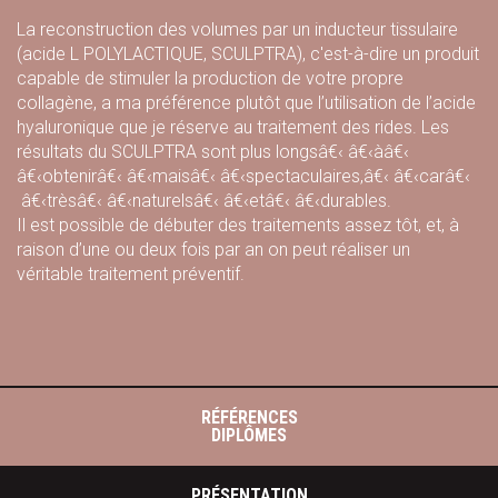
La reconstruction des volumes par un inducteur tissulaire
(acide L POLYLACTIQUE, SCULPTRA), c'est-à-dire un produit
capable de stimuler la production de votre propre
collagène, a ma préférence plutôt que l’utilisation de l’acide
hyaluronique que je réserve au traitement des rides. Les
résultats du SCULPTRA sont plus longsâ€‹ â€‹àâ€‹
â€‹obtenirâ€‹ â€‹maisâ€‹ â€‹spectaculaires,â€‹ â€‹carâ€‹
â€‹trèsâ€‹ â€‹naturelsâ€‹ â€‹etâ€‹ â€‹durables.
Il est possible de débuter des traitements assez tôt, et, à
raison d’une ou deux fois par an on peut réaliser un
véritable traitement préventif.
RÉFÉRENCES
DIPLÔMES
PRÉSENTATION