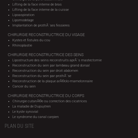
Lifting de la face interne de bras
Lifting de la face interne de la cuisse
Lipoaspiration
Lipomodelage
Implantation de prothÃ¨ses fessieres
CHIRURGIE RECONSTRUCTRICE DU VISAGE
Kystes et fistules du cou
Rhinoplastie
CHIRURGIE RECONSTRUCTRICE DES SEINS
Lipostructure des seins reconstruits aprÃ¨s mastectomie
Reconstruction du sein par lambeau grand dorsal
Reconstruction du sein par droit abdomen
Reconstruction du sein par prothÃ¨se
Reconstruction de la plaque arÃ©olo-mamelonnaire
Cancer du sein
CHIRURGIE RECONSTRUCTRICE DU CORPS
Chirurgie cutanÃ©e ou correction des cicatrices
La maladie de Dupuytren
Le kyste synovial
Le syndrome du canal carpien
PLAN DU SITE