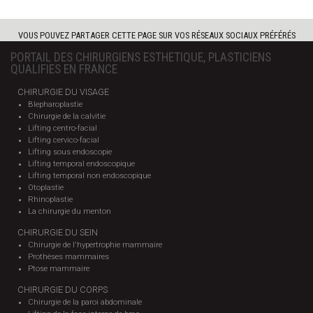
VOUS POUVEZ PARTAGER CETTE PAGE SUR VOS RÉSEAUX SOCIAUX PRÉFÉRÉS
PORTAIL DES CHIRURGIENS ESTHETIQUE, PLASTICIENS
QUALIFIES EN FRANCE
CHIRURGIE DU VISAGE
Blepharoplastie
Chirurgie de la calvitie
Lifting centro-facial
Lifting cervico-facial
Lifting sous endoscopie
Lifting temporal endoscopique
Lifting temporal non endoscopique
Otoplastie
Rhinoplastie
La chirurgie du menton
CHIRURGIE DU SEIN
Chirurgie de l'hypertrophie mammaire
Prothèses mammaires
Ptose mammaire
CHIRURGIE DU CORPS
Chirurgie de la paroi abdominale