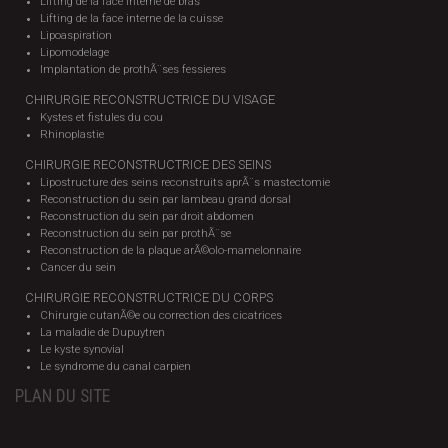
Lifting de la face interne de bras
Lifting de la face interne de la cuisse
Lipoaspiration
Lipomodelage
Implantation de prothÃ¨ses fessieres
CHIRURGIE RECONSTRUCTRICE DU VISAGE
Kystes et fistules du cou
Rhinoplastie
CHIRURGIE RECONSTRUCTRICE DES SEINS
Lipostructure des seins reconstruits aprÃ¨s mastectomie
Reconstruction du sein par lambeau grand dorsal
Reconstruction du sein par droit abdomen
Reconstruction du sein par prothÃ¨se
Reconstruction de la plaque arÃ©olo-mamelonnaire
Cancer du sein
CHIRURGIE RECONSTRUCTRICE DU CORPS
Chirurgie cutanÃ©e ou correction des cicatrices
La maladie de Dupuytren
Le kyste synovial
Le syndrome du canal carpien
PLAN DU SITE