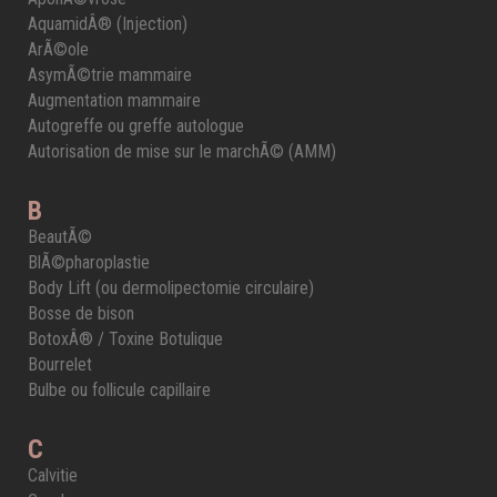
AquamidÂ® (Injection)
ArÃ©ole
AsymÃ©trie mammaire
Augmentation mammaire
Autogreffe ou greffe autologue
Autorisation de mise sur le marchÃ© (AMM)
B
BeautÃ©
BlÃ©pharoplastie
Body Lift (ou dermolipectomie circulaire)
Bosse de bison
BotoxÂ® / Toxine Botulique
Bourrelet
Bulbe ou follicule capillaire
C
Calvitie