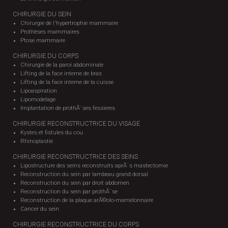
CHIRURGIE DU SEIN
Chirurgie de l'hypertrophie mammaire
Prothèses mammaires
Ptose mammaire
CHIRURGIE DU CORPS
Chirurgie de la paroi abdominale
Lifting de la face interne de bras
Lifting de la face interne de la cuisse
Lipoaspiration
Lipomodelage
Implantation de prothÃ¨ses fessieres
CHIRURGIE RECONSTRUCTRICE DU VISAGE
Kystes et fistules du cou
Rhinoplastie
CHIRURGIE RECONSTRUCTRICE DES SEINS
Lipostructure des seins reconstruits aprÃ¨s mastectomie
Reconstruction du sein par lambeau grand dorsal
Reconstruction du sein par droit abdomen
Reconstruction du sein par prothÃ¨se
Reconstruction de la plaque arÃ©olo-mamelonnaire
Cancer du sein
CHIRURGIE RECONSTRUCTRICE DU CORPS