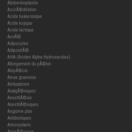
Abdominoplastie
AccrÃ©ditation
Acide hyaluronique
Acide kojique
Acide lactique
AcnÃ©
Adipocytes
AdipositÃ©
AHA (Acides Alpha Hydroxacides)
Allongement du pÃ©nis
AlopÃ©cie
Amas graisseux
Ambulatoire
AnalgÃ©siques
AnesthÃ©sie
AnesthÃ©siques
Angiome plan
Antibiotiques
Antioxydants
AponÃ©vrose