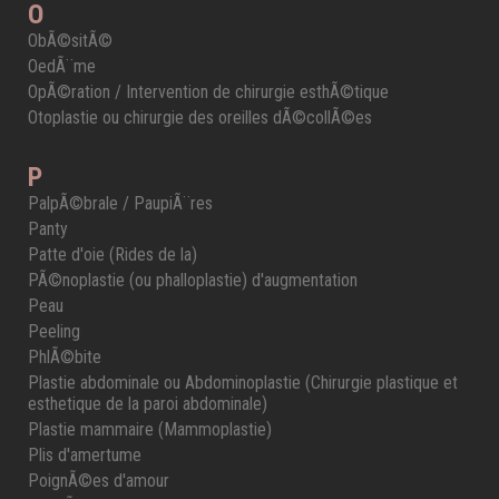
O
ObÃ©sitÃ©
OedÃ¨me
OpÃ©ration / Intervention de chirurgie esthÃ©tique
Otoplastie ou chirurgie des oreilles dÃ©collÃ©es
P
PalpÃ©brale / PaupiÃ¨res
Panty
Patte d'oie (Rides de la)
PÃ©noplastie (ou phalloplastie) d'augmentation
Peau
Peeling
PhlÃ©bite
Plastie abdominale ou Abdominoplastie (Chirurgie plastique et
esthetique de la paroi abdominale)
Plastie mammaire (Mammoplastie)
Plis d'amertume
PoignÃ©es d'amour