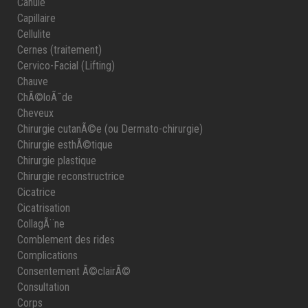
Canule
Capillaire
Cellulite
Cernes (traitement)
Cervico-Facial (Lifting)
Chauve
ChÃ©loÃ¯de
Cheveux
Chirurgie cutanÃ©e (ou Dermato-chirurgie)
Chirurgie esthÃ©tique
Chirurgie plastique
Chirurgie reconstructrice
Cicatrice
Cicatrisation
CollagÃ¨ne
Comblement des rides
Complications
Consentement Ã©clairÃ©
Consultation
Corps