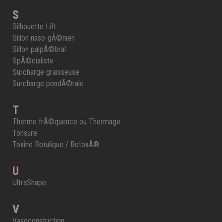
S
Silhouette Lift
Sillon naso-gÃ©nien
Sillon palpÃ©bral
SpÃ©cialiste
Surcharge graisseuse
Surcharge pondÃ©rale
T
Thermo frÃ©quence ou Thermage
Tonsure
Toxine Botulique / BotoxÂ®
U
UltraShape
V
Vasoconstriction