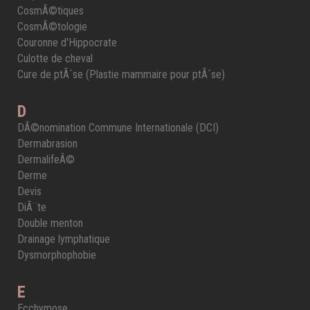
CosmÃ©tiques
CosmÃ©tologie
Couronne d'Hippocrate
Culotte de cheval
Cure de ptÃ´se (Plastie mammaire pour ptÃ´se)
D
DÃ©nomination Commune Internationale (DCI)
Dermabrasion
DermalifeÂ©
Derme
Devis
DiÃ¨te
Double menton
Drainage lymphatique
Dysmorphophobie
E
Ecchymose