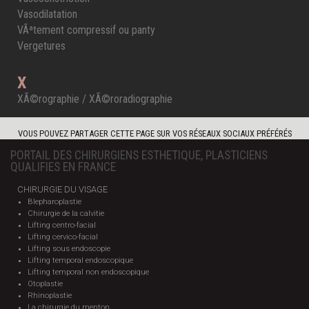
Vasodilatation
VÃªtement compressif ou panty
Vergetures
X
XÃ©rographie / XÃ©roradiographie
VOUS POUVEZ PARTAGER CETTE PAGE SUR VOS RÉSEAUX SOCIAUX PRÉFÉRÉS
PORTAIL DES CHIRURGIENS ESTHETIQUE, PLASTICIENS
QUALIFIES EN FRANCE
CHIRURGIE DU VISAGE
Blepharoplastie
Chirurgie de la calvitie
Lifting centro-facial
Lifting cervico-facial
Lifting sous endoscopie
Lifting temporal endoscopique
Lifting temporal non endoscopique
Otoplastie
Rhinoplastie
La chirurgie du menton