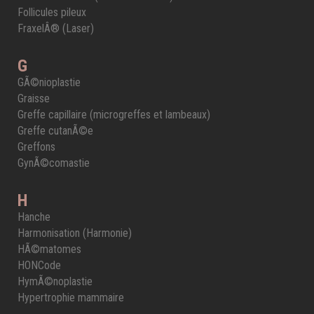
Follicules pileux
FraxelÂ® (Laser)
G
GÃ©nioplastie
Graisse
Greffe capillaire (microgreffes et lambeaux)
Greffe cutanÃ©e
Greffons
GynÃ©comastie
H
Hanche
Harmonisation (Harmonie)
HÃ©matomes
HONCode
HymÃ©noplastie
Hypertrophie mammaire