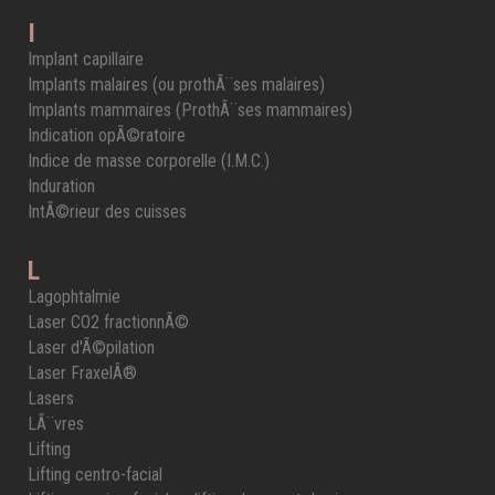
I
Implant capillaire
Implants malaires (ou prothÃ¨ses malaires)
Implants mammaires (ProthÃ¨ses mammaires)
Indication opÃ©ratoire
Indice de masse corporelle (I.M.C.)
Induration
IntÃ©rieur des cuisses
L
Lagophtalmie
Laser CO2 fractionnÃ©
Laser d'Ã©pilation
Laser FraxelÂ®
Lasers
LÃ¨vres
Lifting
Lifting centro-facial