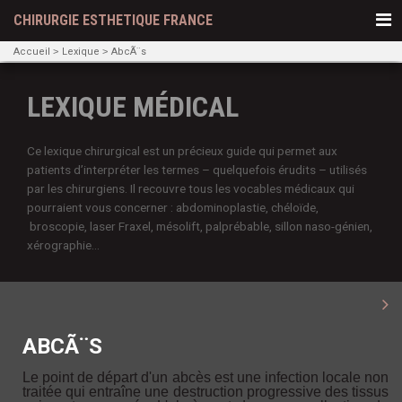
CHIRURGIE ESTHETIQUE FRANCE
Accueil
Lexique
AbcÃ¨s
LEXIQUE MÉDICAL
Ce lexique chirurgical est un précieux guide qui permet aux
patients d’interpréter les termes – quelquefois érudits – utilisés
par les chirurgiens. Il recouvre tous les vocables médicaux qui
pourraient vous concerner : abdominoplastie, chéloïde,
broscopie, laser Fraxel, mésolift, palprébable, sillon naso-génien,
xérographie...
ABCÃ¨S
Le point de départ d'un abcès est une infection locale non
traitée qui entraîne une destruction progressive des tissus