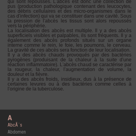
qui sont repoussés. L'abcès est donc une collection de
pus (production pathologique contenant des leucocytes,
des débris cellulaires et des micro-organismes dans le
cas d'infection) qui va se constituer dans une cavité. Sous
la pression de l'abcès les tissus sont alors repoussés
vers la périphérie.
La localisation des abcès est multiple. Il y a des abcès
superficiels visibles et palpables, ils sont fréquents. Il y a
également des abcès profonds situés sur un organe
interne comme le rein, le foie, les poumons, le cerveau.
La gravité de ces abcès sera fonction de leur localisation.
Il y a des abcès chauds provoqués par des bactéries
pyrogènes (produisant de la chaleur à la suite d'une
réaction inflammatoire). L'abcès chaud se caractérise par
la rougeur, la chaleur, l'augmentation de volume, la
douleur et la fièvre.
Il y a des abcès froids, insidieux, dus à la présence de
certaines levures ou à des bactéries comme celles à
l'origine de la tuberculose.
A
AbcÃ¨s
Abdomen