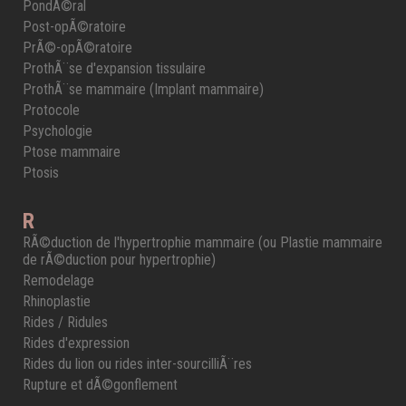
PondÃ©ral
Post-opÃ©ratoire
PrÃ©-opÃ©ratoire
ProthÃ¨se d'expansion tissulaire
ProthÃ¨se mammaire (Implant mammaire)
Protocole
Psychologie
Ptose mammaire
Ptosis
R
RÃ©duction de l'hypertrophie mammaire (ou Plastie mammaire
de rÃ©duction pour hypertrophie)
Remodelage
Rhinoplastie
Rides / Ridules
Rides d'expression
Rides du lion ou rides inter-sourcilliÃ¨res
Rupture et dÃ©gonflement