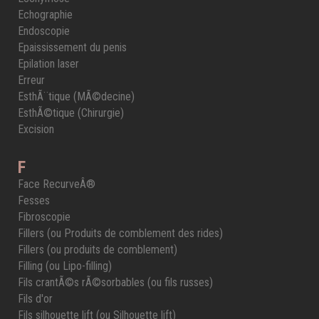
Echographie
Endoscopie
Epaississement du penis
Epilation laser
Erreur
EsthÃ¨tique (MÃ©decine)
EsthÃ©tique (Chirurgie)
Excision
F
Face RecurveÂ®
Fesses
Fibroscopie
Fillers (ou Produits de comblement des rides)
Fillers (ou produits de comblement)
Filling (ou Lipo-filling)
Fils crantÃ©s rÃ©sorbables (ou fils russes)
Fils d'or
Fils silhouette lift (ou Silhouette lift)