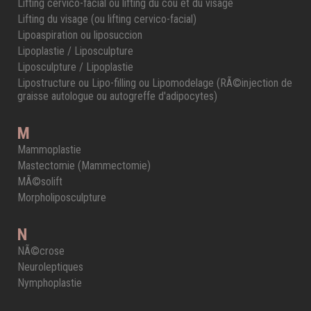
Lifting cervico-facial ou lifting du cou et du visage
Lifting du visage (ou lifting cervico-facial)
Lipoaspiration ou liposuccion
Lipoplastie / Liposculpture
Liposculpture / Lipoplastie
Lipostructure ou Lipo-filling ou Lipomodelage (RÃ©injection de
graisse autologue ou autogreffe d'adipocytes)
M
Mammoplastie
Mastectomie (Mammectomie)
MÃ©solift
Morpholiposculpture
N
NÃ©crose
Neuroleptiques
Nymphoplastie