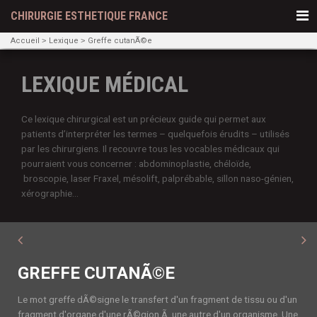
CHIRURGIE ESTHETIQUE FRANCE
Accueil
Lexique
Greffe cutanÃ©e
LEXIQUE MÉDICAL
Ce lexique chirurgical est un précieux guide qui permet aux
patients d’interpréter les termes – quelquefois érudits – utilisés
par les chirurgiens. Il recouvre tous les vocables médicaux qui
pourraient vous concerner : abdominoplastie, chéloïde,
broscopie, laser Fraxel, mésolift, palprébable, sillon naso-génien,
xérographie...
GREFFE CUTANÃ©E
Le mot greffe dÃ©signe le transfert d'un fragment de tissu ou d'un
fragment d'organe d'une rÃ©gion Ã une autre d'un organisme. Une