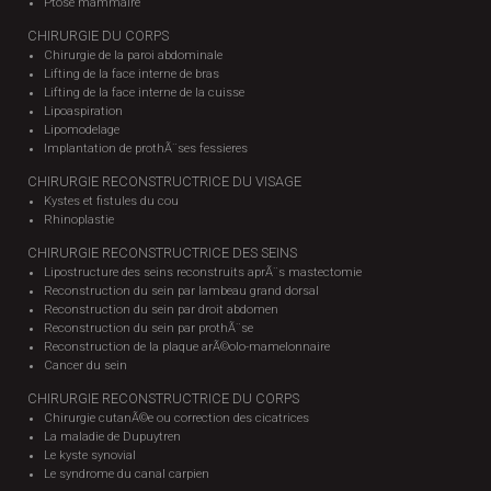
Ptose mammaire
CHIRURGIE DU CORPS
Chirurgie de la paroi abdominale
Lifting de la face interne de bras
Lifting de la face interne de la cuisse
Lipoaspiration
Lipomodelage
Implantation de prothÃ¨ses fessieres
CHIRURGIE RECONSTRUCTRICE DU VISAGE
Kystes et fistules du cou
Rhinoplastie
CHIRURGIE RECONSTRUCTRICE DES SEINS
Lipostructure des seins reconstruits aprÃ¨s mastectomie
Reconstruction du sein par lambeau grand dorsal
Reconstruction du sein par droit abdomen
Reconstruction du sein par prothÃ¨se
Reconstruction de la plaque arÃ©olo-mamelonnaire
Cancer du sein
CHIRURGIE RECONSTRUCTRICE DU CORPS
Chirurgie cutanÃ©e ou correction des cicatrices
La maladie de Dupuytren
Le kyste synovial
Le syndrome du canal carpien