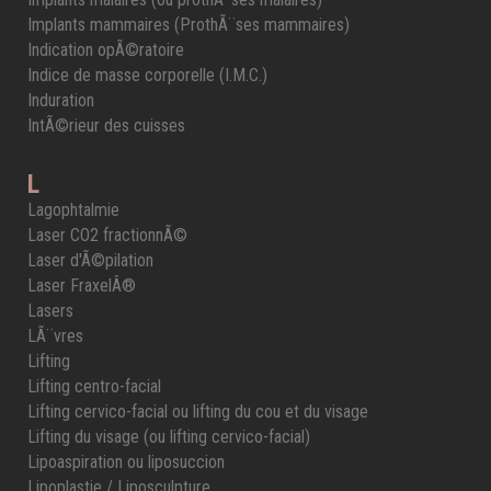
Implants mammaires (ProthÃ¨ses mammaires)
Indication opÃ©ratoire
Indice de masse corporelle (I.M.C.)
Induration
IntÃ©rieur des cuisses
L
Lagophtalmie
Laser CO2 fractionnÃ©
Laser d'Ã©pilation
Laser FraxelÂ®
Lasers
LÃ¨vres
Lifting
Lifting centro-facial
Lifting cervico-facial ou lifting du cou et du visage
Lifting du visage (ou lifting cervico-facial)
Lipoaspiration ou liposuccion
Lipoplastie / Liposculpture