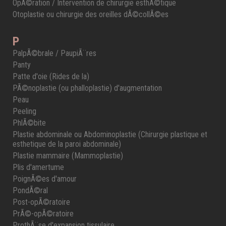
OpÃ©ration / Intervention de chirurgie esthÃ©tique
Otoplastie ou chirurgie des oreilles dÃ©collÃ©es
P
PalpÃ©brale / PaupiÃ¨res
Panty
Patte d'oie (Rides de la)
PÃ©noplastie (ou phalloplastie) d'augmentation
Peau
Peeling
PhlÃ©bite
Plastie abdominale ou Abdominoplastie (Chirurgie plastique et
esthetique de la paroi abdominale)
Plastie mammaire (Mammoplastie)
Plis d'amertume
PoignÃ©es d'amour
PondÃ©ral
Post-opÃ©ratoire
PrÃ©-opÃ©ratoire
ProthÃ¨se d'expansion tissulaire