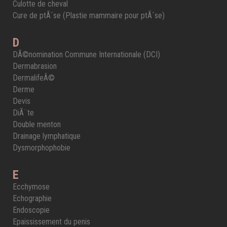
Culotte de cheval
Cure de ptÃ´se (Plastie mammaire pour ptÃ´se)
D
DÃ©nomination Commune Internationale (DCI)
Dermabrasion
DermalifeÂ©
Derme
Devis
DiÃ¨te
Double menton
Drainage lymphatique
Dysmorphophobie
E
Ecchymose
Echographie
Endoscopie
Epaississement du penis