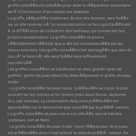
greffe cutanÃ©e est utilisÃ©e pour aider la rÃ©paration secondaire
aprÃ¨s l'extraction d'une tumeur par exemple.
La greffe, sÃ©parÃ©e totalement de son site donneur, sera fixÃ©e
sur un site receveur oÃ¹ la revascularisation se fera spontanÃ©ment
Ã la diffÃ©rence de l'utilisation des lambeaux qui conservent leur
propre vascularisation. La greffe cutanÃ©e ne pourra
vÃ©ritablement rÃ©ussir que si elle est revascularisÃ©e par les
tissus receveurs. Une greffe cutanÃ©e n'est envisagÃ©e que dans le
cas oÃ¹ le tissu oÃ¹ elle sera fixÃ©e sera suffisamment
vascularisÃ©.
Les greffes cutanÃ©es se subdivisent en deux grands types de
greffes : greffe de peau mince (ou demi-Ã©paisse) et greffe de peau
totale.
- La greffe cutanÃ©e de peau mince : prÃ©levÃ©e au rasoir, le plus
souvent sur les cuisses et les fesses (mais aussi thorax, abdomen,
dos, cuir chevelu). La cicatrisation de la zone prÃ©levÃ©e est
spontanÃ©e car le derme n'est pas touchÃ© par le prÃ©lÃ¨vement.
La greffe cutanÃ©e de peau mince est utilisÃ©e soit en bandes
continues, soit en filets.
- La greffe cutanÃ©e de peau totale : toute l'Ã©paisseur de la peau
est prÃ©levÃ©e donc il faut suturer la zone de prÃ©lÃ¨vement. De