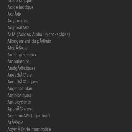
Acide kojique
Acide lactique
AcnÃ©
Adipocytes
AdipositÃ©
AHA (Acides Alpha Hydroxacides)
Allongement du pÃ©nis
AlopÃ©cie
Amas graisseux
Ambulatoire
AnalgÃ©siques
AnesthÃ©sie
AnesthÃ©siques
Angiome plan
Antibiotiques
Antioxydants
AponÃ©vrose
AquamidÂ® (Injection)
ArÃ©ole
AsymÃ©trie mammaire