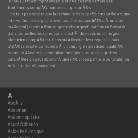
le rÃ©sultat est imprÃ©visible et nÃ©cessite parfois des
traitements complÃ©mentaires appropriÃ©s.
Il ne faut pas oublier que la technique de la greffe cutanÃ©e est une
intervention chirurgicale avec tous les risques liÃ©es Ã un acte
mÃ©dical (anesthÃ©sie et geste chirurgical) mÃªme rÃ©alisÃ©
dans les meilleures conditions, c'est-Ã -dire avec un chirurgien
plasticien compÃ©tent. Sans surÃ©valuer les risques, la part
d'alÃ©as existe. Le recours Ã un chirurgien plasticien qualifiÃ©
permet d'Ã©viter les complications (avec toutes les greffes
cutanÃ©es on peut aboutir Ã une nÃ©crose partielle ou totale) ou
de les traiter efficacement.
A
AbcÃ¨s
Abdomen
Abdominoplastie
AccrÃ©ditation
Acide hyaluronique