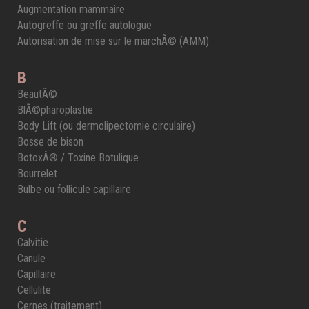
Augmentation mammaire
Autogreffe ou greffe autologue
Autorisation de mise sur le marchÃ© (AMM)
B
BeautÃ©
BlÃ©pharoplastie
Body Lift (ou dermolipectomie circulaire)
Bosse de bison
BotoxÂ® / Toxine Botulique
Bourrelet
Bulbe ou follicule capillaire
C
Calvitie
Canule
Capillaire
Cellulite
Cernes (traitement)