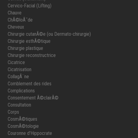
Cervico-Facial (Lifting)
Chauve
ChÃ©loÃ¯de
Cheveux
Chirurgie cutanÃ©e (ou Dermato-chirurgie)
Chirurgie esthÃ©tique
Chirurgie plastique
Chirurgie reconstructrice
Cicatrice
Cicatrisation
CollagÃ¨ne
Comblement des rides
Complications
Consentement Ã©clairÃ©
Consultation
Corps
CosmÃ©tiques
CosmÃ©tologie
Couronne d'Hippocrate