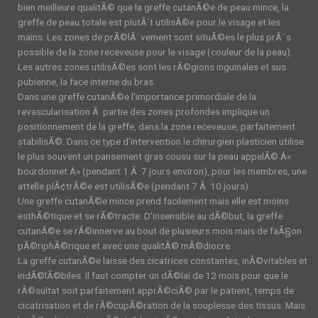
bien meilleure qualitÃ© que la greffe cutanÃ©e de peau mince, la
greffe de peau totale est plutÃ´t utilisÃ©e pour le visage et les
mains. Les zones de prÃ©lÃ¨vement sont situÃ©es le plus prÃ¨s
possible de la zone receveuse pour le visage (couleur de la peau).
Les autres zones utilisÃ©es sont les rÃ©gions inguinales et sus
pubienne, la face interne du bras.
Dans une greffe cutanÃ©e l'importance primordiale de la
revascularisation Ã partie des zones profondes implique un
positionnement de la greffe, dans la zone receveuse, parfaitement
stabilisÃ©. Dans ce type d'intervention le chirurgien plasticien utilise
le plus souvent un pansement gras cousu sur la peau appelÃ© Â«
bourdonnet Â» (pendant 1 Ã 7 jours environ), pour les membres, une
attelle plÃ¢trÃ©e est utilisÃ©e (pendant 7 Ã 10 jours).
Une greffe cutanÃ©e mince prend facilement mais elle est moins
esthÃ©tique et se rÃ©tracte. D'insensible au dÃ©but, la greffe
cutanÃ©e se rÃ©innerve au bout de plusieurs mois mais de faÃ§on
pÃ©riphÃ©rique et avec une qualitÃ© mÃ©diocre.
La greffe cutanÃ©e laisse des cicatrices constantes, inÃ©vitables et
indÃ©lÃ©biles. Il faut compter un dÃ©lai de 12 mois pour que le
rÃ©sultat soit parfaitement apprÃ©ciÃ© par le patient, temps de
cicatrisation et de rÃ©cupÃ©ration de la souplesse des tissus. Mais