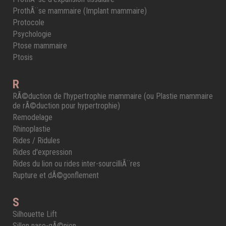
ProthÃ¨se mammaire (Implant mammaire)
Protocole
Psychologie
Ptose mammaire
Ptosis
R
RÃ©duction de l'hypertrophie mammaire (ou Plastie mammaire
de rÃ©duction pour hypertrophie)
Remodelage
Rhinoplastie
Rides / Ridules
Rides d'expression
Rides du lion ou rides inter-sourcilliÃ¨res
Rupture et dÃ©gonflement
S
Silhouette Lift
Sillon naso-gÃ©nien