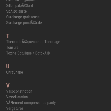
Sillon palpÃ©bral
SpÃ©cialiste
Surcharge graisseuse
Surcharge pondÃ©rale
T
Thermo frÃ©quence ou Thermage
Tonsure
Toxine Botulique / BotoxÂ®
U
UltraShape
V
Vasoconstriction
Vasodilatation
VÃªtement compressif ou panty
Vergetures