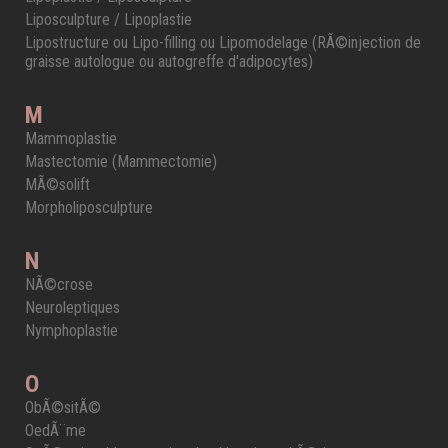
Liposculpture / Lipoplastie
Lipostructure ou Lipo-filling ou Lipomodelage (RÃ©injection de
graisse autologue ou autogreffe d'adipocytes)
M
Mammoplastie
Mastectomie (Mammectomie)
MÃ©solift
Morpholiposculpture
N
NÃ©crose
Neuroleptiques
Nymphoplastie
O
ObÃ©sitÃ©
OedÃ¨me