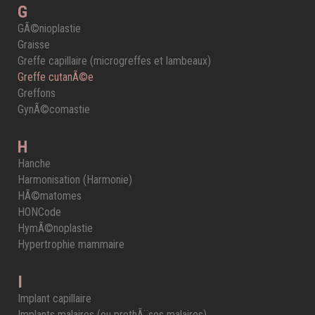
G
GÃ©nioplastie
Graisse
Greffe capillaire (microgreffes et lambeaux)
Greffe cutanÃ©e
Greffons
GynÃ©comastie
H
Hanche
Harmonisation (Harmonie)
HÃ©matomes
HONCode
HymÃ©noplastie
Hypertrophie mammaire
I
Implant capillaire
Implants malaires (ou prothÃ¨ses malaires)