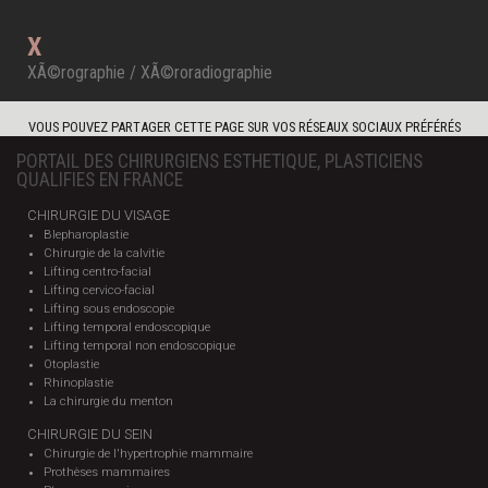
X
XÃ©rographie / XÃ©roradiographie
VOUS POUVEZ PARTAGER CETTE PAGE SUR VOS RÉSEAUX SOCIAUX PRÉFÉRÉS
PORTAIL DES CHIRURGIENS ESTHETIQUE, PLASTICIENS
QUALIFIES EN FRANCE
CHIRURGIE DU VISAGE
Blepharoplastie
Chirurgie de la calvitie
Lifting centro-facial
Lifting cervico-facial
Lifting sous endoscopie
Lifting temporal endoscopique
Lifting temporal non endoscopique
Otoplastie
Rhinoplastie
La chirurgie du menton
CHIRURGIE DU SEIN
Chirurgie de l'hypertrophie mammaire
Prothèses mammaires