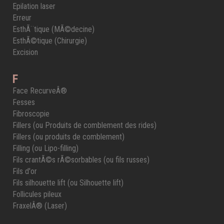
Epilation laser
Erreur
EsthÃ¨tique (MÃ©decine)
EsthÃ©tique (Chirurgie)
Excision
F
Face RecurveÂ®
Fesses
Fibroscopie
Fillers (ou Produits de comblement des rides)
Fillers (ou produits de comblement)
Filling (ou Lipo-filling)
Fils crantÃ©s rÃ©sorbables (ou fils russes)
Fils d'or
Fils silhouette lift (ou Silhouette lift)
Follicules pileux
FraxelÂ® (Laser)