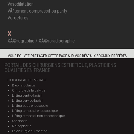
Vasodilatation
VÃªtement compressif ou panty
Vergetures
X
XÃ©rographie / XÃ©roradiographie
VOUS POUVEZ PARTAGER CETTE PAGE SUR VOS RÉSEAUX SOCIAUX PRÉFÉRÉS
PORTAIL DES CHIRURGIENS ESTHETIQUE, PLASTICIENS
QUALIFIES EN FRANCE
CHIRURGIE DU VISAGE
Blepharoplastie
Chirurgie de la calvitie
Lifting centro-facial
Lifting cervico-facial
Lifting sous endoscopie
Lifting temporal endoscopique
Lifting temporal non endoscopique
Otoplastie
Rhinoplastie
La chirurgie du menton