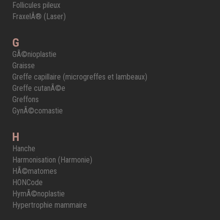
Follicules pileux
FraxelÂ® (Laser)
G
GÃ©nioplastie
Graisse
Greffe capillaire (microgreffes et lambeaux)
Greffe cutanÃ©e
Greffons
GynÃ©comastie
H
Hanche
Harmonisation (Harmonie)
HÃ©matomes
HONCode
HymÃ©noplastie
Hypertrophie mammaire