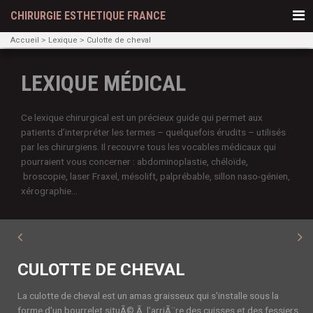
CHIRURGIE ESTHETIQUE FRANCE
Accueil
Lexique
Culotte de cheval
LEXIQUE MÉDICAL
Ce lexique chirurgical est un précieux guide qui permet aux
patients d’interpréter les termes – quelquefois érudits – utilisés
par les chirurgiens. Il recouvre tous les vocables médicaux qui
pourraient vous concerner : abdominoplastie, chéloïde,
broscopie, laser Fraxel, mésolift, palprébable, sillon naso-génien,
xérographie...
CULOTTE DE CHEVAL
La culotte de cheval est un amas graisseux qui s'installe sous la
forme d'un bourrelet situÃ© Ã l'arriÃ¨re des cuisses et des fessiers