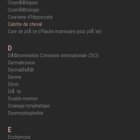
CosmÃ©tiques
CosmÃ©tologie
Couronne d'Hippocrate
Culotte de cheval
Cure de ptÃ´se (Plastie mammaire pour ptÃ´se)
D
DÃ©nomination Commune Internationale (DCI)
Dermabrasion
DermalifeÂ©
Derme
Devis
DiÃ¨te
Double menton
Drainage lymphatique
Dysmorphophobie
E
Ecchymose