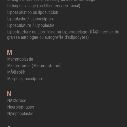
Lifting du visage (ou lifting cervico-facial)
Lipoaspiration ou liposuccion
Lipoplastie / Liposculpture
Liposculpture / Lipoplastie
Lipostructure ou Lipo-filling ou Lipomodelage (RÃ©injection de
graisse autologue ou autogreffe d'adipocytes)
M
Mammoplastie
Mastectomie (Mammectomie)
MÃ©solift
Morpholiposculpture
N
NÃ©crose
Neuroleptiques
Nymphoplastie