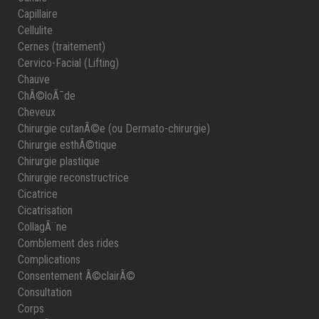
Capillaire
Cellulite
Cernes (traitement)
Cervico-Facial (Lifting)
Chauve
ChÃ©loÃ¯de
Cheveux
Chirurgie cutanÃ©e (ou Dermato-chirurgie)
Chirurgie esthÃ©tique
Chirurgie plastique
Chirurgie reconstructrice
Cicatrice
Cicatrisation
CollagÃ¨ne
Comblement des rides
Complications
Consentement Ã©clairÃ©
Consultation
Corps