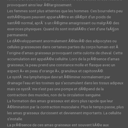
provoquant ainsi leur Ã©largissement.
Les femmes sont plus atteintes que les hommes. Ces bourrelets peu
esthÃ©tiques peuvent apparaÃ®tre en dÃ©pit d'un poids de
santÃ© normal, aprÃ¨s un rÃ©gime amaigrissant ou malgrÃ© des
exercices physiques. Quand ils sont installÃ©s c'est d'une faÃ§on
permanente.
Le dÃ©veloppement anormalement Ã©levÃ© des adipocytes ou
cellules graisseuses dans certaines parties du corps humain est Ã
l'origine d'amas graisseux provoquant cette culotte de cheval. Cette
accumulation est appelÃ©e cellulite. Lors de la prÃ©sence d'amas
graisseux, la peau prend une constance molle et flasque avec un
aspect Â« en peau d'orange Â», granuleux et capitonnÃ©.
Le systÃ¨me lymphatique devrait Ã©liminer normalement par
drainage l'eau et les toxines qui s'accumulent dans les tissus adipeux
mais ce systÃ¨me n'est pas une pompe et dÃ©pend de la
contraction des muscles, non de la circulation sanguine.
La formation des amas graisseux est alors plus rapide que leur
Ã©limination par la contraction musculaire. Plus le temps passe, plus
les amas graisseux durcissent et deviennent importants. La cellulite
s'installe.
La prÃ©sence de ces amas graisseux est souvent liÃ©e aux