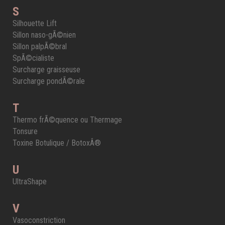
S
Silhouette Lift
Sillon naso-gÃ©nien
Sillon palpÃ©bral
SpÃ©cialiste
Surcharge graisseuse
Surcharge pondÃ©rale
T
Thermo frÃ©quence ou Thermage
Tonsure
Toxine Botulique / BotoxÂ®
U
UltraShape
V
Vasoconstriction