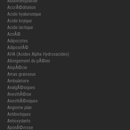
Abdominoplastie
AccrÃ©ditation
Acide hyaluronique
Acide kojique
Acide lactique
AcnÃ©
Adipocytes
AdipositÃ©
AHA (Acides Alpha Hydroxacides)
Allongement du pÃ©nis
AlopÃ©cie
Amas graisseux
Ambulatoire
AnalgÃ©siques
AnesthÃ©sie
AnesthÃ©siques
Angiome plan
Antibiotiques
Antioxydants
AponÃ©vrose