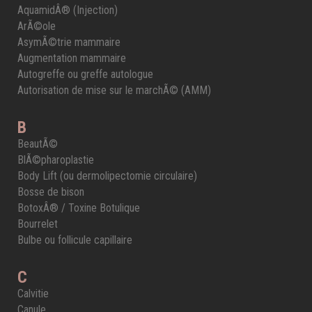
AquamidÂ® (Injection)
ArÃ©ole
AsymÃ©trie mammaire
Augmentation mammaire
Autogreffe ou greffe autologue
Autorisation de mise sur le marchÃ© (AMM)
B
BeautÃ©
BlÃ©pharoplastie
Body Lift (ou dermolipectomie circulaire)
Bosse de bison
BotoxÂ® / Toxine Botulique
Bourrelet
Bulbe ou follicule capillaire
C
Calvitie
Canule