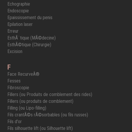
Echographie
Endoscopie
Epaississement du penis
Epilation laser
Erreur
EsthÃ¨tique (MÃ©decine)
EsthÃ©tique (Chirurgie)
Excision
F
Face RecurveÂ®
Fesses
Fibroscopie
Fillers (ou Produits de comblement des rides)
Fillers (ou produits de comblement)
Filling (ou Lipo-filling)
Fils crantÃ©s rÃ©sorbables (ou fils russes)
Fils d'or
Fils silhouette lift (ou Silhouette lift)