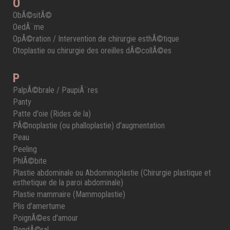
O
ObÃ©sitÃ©
OedÃ¨me
OpÃ©ration / Intervention de chirurgie esthÃ©tique
Otoplastie ou chirurgie des oreilles dÃ©collÃ©es
P
PalpÃ©brale / PaupiÃ¨res
Panty
Patte d'oie (Rides de la)
PÃ©noplastie (ou phalloplastie) d'augmentation
Peau
Peeling
PhlÃ©bite
Plastie abdominale ou Abdominoplastie (Chirurgie plastique et
esthetique de la paroi abdominale)
Plastie mammaire (Mammoplastie)
Plis d'amertume
PoignÃ©es d'amour
PondÃ©ral