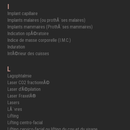
I
Implant capillaire
Implants malaires (ou prothÃ¨ses malaires)
Implants mammaires (ProthÃ¨ses mammaires)
Indication opÃ©ratoire
Indice de masse corporelle (I.M.C.)
Induration
IntÃ©rieur des cuisses
L
Lagophtalmie
Laser CO2 fractionnÃ©
Laser d'Ã©pilation
Laser FraxelÂ®
Lasers
LÃ¨vres
Lifting
Lifting centro-facial
Lifting cervico-facial ou lifting du cou et du visage