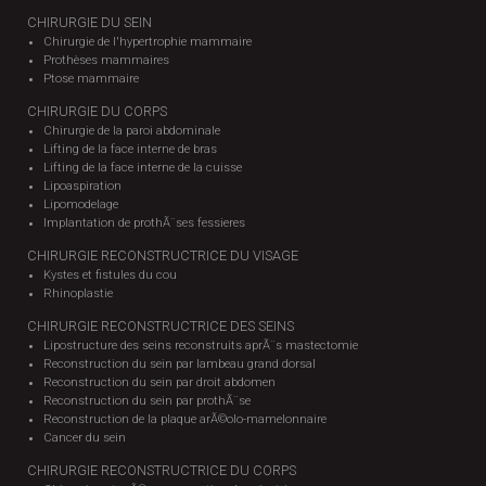
CHIRURGIE DU SEIN
Chirurgie de l'hypertrophie mammaire
Prothèses mammaires
Ptose mammaire
CHIRURGIE DU CORPS
Chirurgie de la paroi abdominale
Lifting de la face interne de bras
Lifting de la face interne de la cuisse
Lipoaspiration
Lipomodelage
Implantation de prothÃ¨ses fessieres
CHIRURGIE RECONSTRUCTRICE DU VISAGE
Kystes et fistules du cou
Rhinoplastie
CHIRURGIE RECONSTRUCTRICE DES SEINS
Lipostructure des seins reconstruits aprÃ¨s mastectomie
Reconstruction du sein par lambeau grand dorsal
Reconstruction du sein par droit abdomen
Reconstruction du sein par prothÃ¨se
Reconstruction de la plaque arÃ©olo-mamelonnaire
Cancer du sein
CHIRURGIE RECONSTRUCTRICE DU CORPS