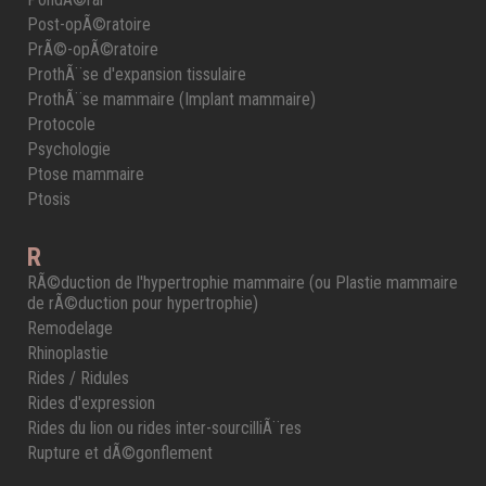
Post-opÃ©ratoire
PrÃ©-opÃ©ratoire
ProthÃ¨se d'expansion tissulaire
ProthÃ¨se mammaire (Implant mammaire)
Protocole
Psychologie
Ptose mammaire
Ptosis
R
RÃ©duction de l'hypertrophie mammaire (ou Plastie mammaire
de rÃ©duction pour hypertrophie)
Remodelage
Rhinoplastie
Rides / Ridules
Rides d'expression
Rides du lion ou rides inter-sourcilliÃ¨res
Rupture et dÃ©gonflement