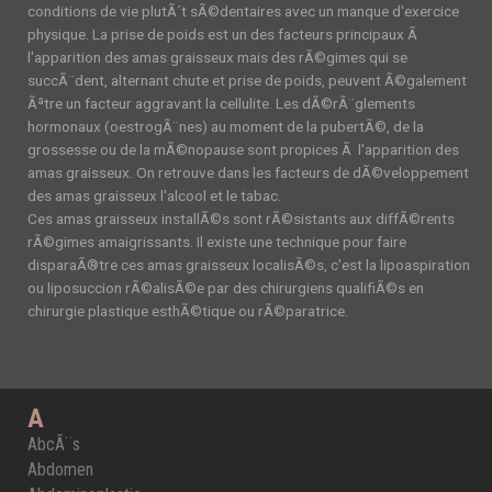
conditions de vie plutÃ´t sÃ©dentaires avec un manque d'exercice
physique. La prise de poids est un des facteurs principaux Ã
l'apparition des amas graisseux mais des rÃ©gimes qui se
succÃ¨dent, alternant chute et prise de poids, peuvent Ã©galement
Ãªtre un facteur aggravant la cellulite. Les dÃ©rÃ¨glements
hormonaux (oestrogÃ¨nes) au moment de la pubertÃ©, de la
grossesse ou de la mÃ©nopause sont propices Ã l'apparition des
amas graisseux. On retrouve dans les facteurs de dÃ©veloppement
des amas graisseux l'alcool et le tabac.
Ces amas graisseux installÃ©s sont rÃ©sistants aux diffÃ©rents
rÃ©gimes amaigrissants. Il existe une technique pour faire
disparaÃ®tre ces amas graisseux localisÃ©s, c'est la lipoaspiration
ou liposuccion rÃ©alisÃ©e par des chirurgiens qualifiÃ©s en
chirurgie plastique esthÃ©tique ou rÃ©paratrice.
A
AbcÃ¨s
Abdomen